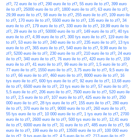
zł?
,
72 euro ile to zł?
,
290 euro ile to zł?
,
55 euro ile to zł?
,
399 euro
ile to zł?
,
25000 euro ile to zł?
,
1800 euro ile to zł?
,
63 euro ile to zł?
,
29,99 euro ile to zł?
,
58 euro ile to zł?
,
255 euro ile to zł?
,
109 euro ile
to zł?
,
170 euro ile to zł?
,
5500 euro ile to zł?
,
135 euro ile to zł?
,
34
euro ile to zł?
,
179 euro ile to zł?
,
330 euro ile to zł?
,
19,99 euro ile to
zł?
,
29 euro ile to zł?
,
50000 euro ile to zł?
,
149 euro ile to zł?
,
40 tys
euro ile to zł?
,
4,99 euro ile to zł?
,
300 tys euro ile to zł?
,
119 euro ile
to zł?
,
53 euro ile to zł?
,
240 euro ile to zł?
,
235 euro ile to zł?
,
13 tys
euro ile to zł?
,
365 euro ile to zł?
,
540 euro ile to zł?
,
9,99 euro ile to
zł?
,
5200 euro ile to zł?
,
230 euro ile to zł?
,
210 euro ile to zł?
,
24 euro
ile to zł?
,
340 euro ile to zł?
,
76 euro ile to zł?
,
420 euro ile to zł?
,
159
euro ile to zł?
,
41 euro ile to zł?
,
99 euro ile to zł?
,
1,5 euro ile to zł?
,
77 euro ile to zł?
,
1550 euro ile to zł?
,
3,75 euro ile to zł?
,
9,5 euro ile
to zł?
,
66 euro ile to zł?
,
460 euro ile to zł?
,
8000 euro ile to zł?
,
16
tys euro ile to zł?
,
600 tys euro ile to zł?
,
92 euro ile to zł?
,
13,68 euro
ile to zł?
,
6500 euro ile to zł?
,
23 tys euro ile to zł?
,
57 euro ile to zł?
,
5,5 euro ile to zł?
,
206 euro ile to zł?
,
7500 euro ile to zł?
,
520 euro ile
to zł?
,
2,5 euro ile to zł?
,
107 euro ile to zł?
,
425 euro ile to zł?
,
250
000 euro ile to zł?
,
28 tys euro ile to zł?
,
155 euro ile to zł?
,
280 euro
ile to zł?
,
370 euro ile to zł?
,
9000 euro ile to zł?
,
260 euro ile to zł?
,
55 tys euro ile to zł?
,
10 000 euro ile to zł?
,
1 tys euro ile to zł?
,
2700
euro ile to zł?
,
2600 euro ile to zł?
,
500 tys euro ile to zł?
,
12,41 euro
ile to zł?
,
6000 euro ile to zł?
,
31 euro ile to zł?
,
485 euro ile to zł?
,
56
euro ile to zł?
,
199 euro ile to zł?
,
13500 euro ile to zł?
,
100 000 euro
ile to zł?
,
9 tys euro ile to zł?
,
4,5 euro ile to zł?
,
213 euro ile to zł?
,