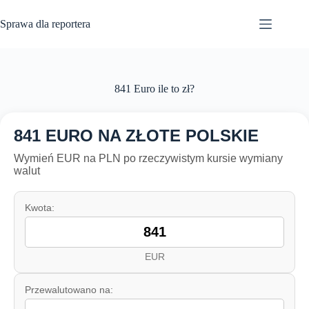
Przejdź
do
Sprawa dla reportera
treści
841 Euro ile to zł?
841 EURO NA ZŁOTE POLSKIE
Wymień EUR na PLN po rzeczywistym kursie wymiany
walut
Kwota:
EUR
Przewalutowano na: