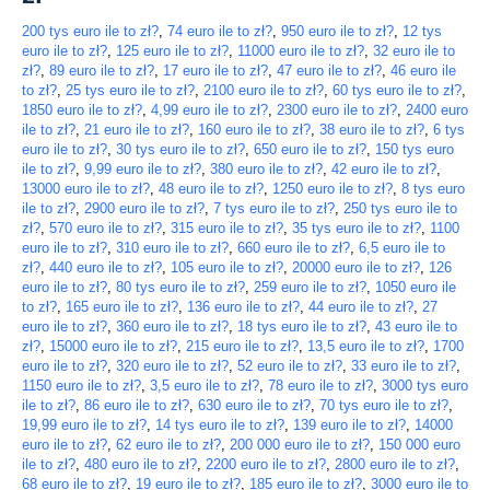
200 tys euro ile to zł?
,
74 euro ile to zł?
,
950 euro ile to zł?
,
12 tys
euro ile to zł?
,
125 euro ile to zł?
,
11000 euro ile to zł?
,
32 euro ile to
zł?
,
89 euro ile to zł?
,
17 euro ile to zł?
,
47 euro ile to zł?
,
46 euro ile
to zł?
,
25 tys euro ile to zł?
,
2100 euro ile to zł?
,
60 tys euro ile to zł?
,
1850 euro ile to zł?
,
4,99 euro ile to zł?
,
2300 euro ile to zł?
,
2400 euro
ile to zł?
,
21 euro ile to zł?
,
160 euro ile to zł?
,
38 euro ile to zł?
,
6 tys
euro ile to zł?
,
30 tys euro ile to zł?
,
650 euro ile to zł?
,
150 tys euro
ile to zł?
,
9,99 euro ile to zł?
,
380 euro ile to zł?
,
42 euro ile to zł?
,
13000 euro ile to zł?
,
48 euro ile to zł?
,
1250 euro ile to zł?
,
8 tys euro
ile to zł?
,
2900 euro ile to zł?
,
7 tys euro ile to zł?
,
250 tys euro ile to
zł?
,
570 euro ile to zł?
,
315 euro ile to zł?
,
35 tys euro ile to zł?
,
1100
euro ile to zł?
,
310 euro ile to zł?
,
660 euro ile to zł?
,
6,5 euro ile to
zł?
,
440 euro ile to zł?
,
105 euro ile to zł?
,
20000 euro ile to zł?
,
126
euro ile to zł?
,
80 tys euro ile to zł?
,
259 euro ile to zł?
,
1050 euro ile
to zł?
,
165 euro ile to zł?
,
136 euro ile to zł?
,
44 euro ile to zł?
,
27
euro ile to zł?
,
360 euro ile to zł?
,
18 tys euro ile to zł?
,
43 euro ile to
zł?
,
15000 euro ile to zł?
,
215 euro ile to zł?
,
13,5 euro ile to zł?
,
1700
euro ile to zł?
,
320 euro ile to zł?
,
52 euro ile to zł?
,
33 euro ile to zł?
,
1150 euro ile to zł?
,
3,5 euro ile to zł?
,
78 euro ile to zł?
,
3000 tys euro
ile to zł?
,
86 euro ile to zł?
,
630 euro ile to zł?
,
70 tys euro ile to zł?
,
19,99 euro ile to zł?
,
14 tys euro ile to zł?
,
139 euro ile to zł?
,
14000
euro ile to zł?
,
62 euro ile to zł?
,
200 000 euro ile to zł?
,
150 000 euro
ile to zł?
,
480 euro ile to zł?
,
2200 euro ile to zł?
,
2800 euro ile to zł?
,
68 euro ile to zł?
,
19 euro ile to zł?
,
185 euro ile to zł?
,
3000 euro ile to