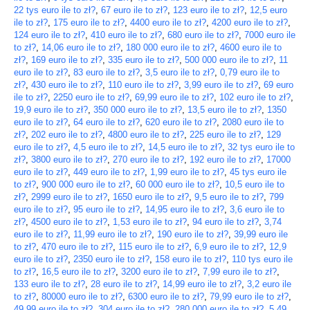
22 tys euro ile to zł?
,
67 euro ile to zł?
,
123 euro ile to zł?
,
12,5 euro
ile to zł?
,
175 euro ile to zł?
,
4400 euro ile to zł?
,
4200 euro ile to zł?
,
124 euro ile to zł?
,
410 euro ile to zł?
,
680 euro ile to zł?
,
7000 euro ile
to zł?
,
14,06 euro ile to zł?
,
180 000 euro ile to zł?
,
4600 euro ile to
zł?
,
169 euro ile to zł?
,
335 euro ile to zł?
,
500 000 euro ile to zł?
,
11
euro ile to zł?
,
83 euro ile to zł?
,
3,5 euro ile to zł?
,
0,79 euro ile to
zł?
,
430 euro ile to zł?
,
110 euro ile to zł?
,
3,99 euro ile to zł?
,
69 euro
ile to zł?
,
2250 euro ile to zł?
,
69,99 euro ile to zł?
,
102 euro ile to zł?
,
19,9 euro ile to zł?
,
350 000 euro ile to zł?
,
13,5 euro ile to zł?
,
1350
euro ile to zł?
,
64 euro ile to zł?
,
620 euro ile to zł?
,
2080 euro ile to
zł?
,
202 euro ile to zł?
,
4800 euro ile to zł?
,
225 euro ile to zł?
,
129
euro ile to zł?
,
4,5 euro ile to zł?
,
14,5 euro ile to zł?
,
32 tys euro ile to
zł?
,
3800 euro ile to zł?
,
270 euro ile to zł?
,
192 euro ile to zł?
,
17000
euro ile to zł?
,
449 euro ile to zł?
,
1,99 euro ile to zł?
,
45 tys euro ile
to zł?
,
900 000 euro ile to zł?
,
60 000 euro ile to zł?
,
10,5 euro ile to
zł?
,
2999 euro ile to zł?
,
1650 euro ile to zł?
,
9,5 euro ile to zł?
,
799
euro ile to zł?
,
95 euro ile to zł?
,
14,95 euro ile to zł?
,
3,6 euro ile to
zł?
,
4500 euro ile to zł?
,
1,53 euro ile to zł?
,
94 euro ile to zł?
,
3,74
euro ile to zł?
,
11,99 euro ile to zł?
,
190 euro ile to zł?
,
39,99 euro ile
to zł?
,
470 euro ile to zł?
,
115 euro ile to zł?
,
6,9 euro ile to zł?
,
12,9
euro ile to zł?
,
2350 euro ile to zł?
,
158 euro ile to zł?
,
110 tys euro ile
to zł?
,
16,5 euro ile to zł?
,
3200 euro ile to zł?
,
7,99 euro ile to zł?
,
133 euro ile to zł?
,
28 euro ile to zł?
,
14,99 euro ile to zł?
,
3,2 euro ile
to zł?
,
80000 euro ile to zł?
,
6300 euro ile to zł?
,
79,99 euro ile to zł?
,
49,99 euro ile to zł?
,
304 euro ile to zł?
,
280 000 euro ile to zł?
,
5,49