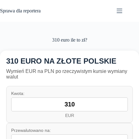
Przejdź
do
Sprawa dla reportera
treści
310 euro ile to zł?
310 EURO NA ZŁOTE POLSKIE
Wymień EUR na PLN po rzeczywistym kursie wymiany
walut
Kwota:
EUR
Przewalutowano na: