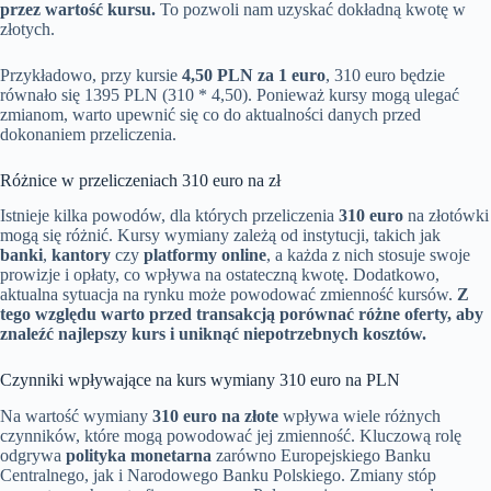
przez wartość kursu.
To pozwoli nam uzyskać dokładną kwotę w
złotych.
Przykładowo, przy kursie
4,50 PLN za 1 euro
, 310 euro będzie
równało się 1395 PLN (310 * 4,50). Ponieważ kursy mogą ulegać
zmianom, warto upewnić się co do aktualności danych przed
dokonaniem przeliczenia.
Różnice w przeliczeniach 310 euro na zł
Istnieje kilka powodów, dla których przeliczenia
310 euro
na złotówki
mogą się różnić. Kursy wymiany zależą od instytucji, takich jak
banki
,
kantory
czy
platformy online
, a każda z nich stosuje swoje
prowizje i opłaty, co wpływa na ostateczną kwotę. Dodatkowo,
aktualna sytuacja na rynku może powodować zmienność kursów.
Z
tego względu warto przed transakcją porównać różne oferty, aby
znaleźć najlepszy kurs i uniknąć niepotrzebnych kosztów.
Czynniki wpływające na kurs wymiany 310 euro na PLN
Na wartość wymiany
310 euro na złote
wpływa wiele różnych
czynników, które mogą powodować jej zmienność. Kluczową rolę
odgrywa
polityka monetarna
zarówno Europejskiego Banku
Centralnego, jak i Narodowego Banku Polskiego. Zmiany stóp