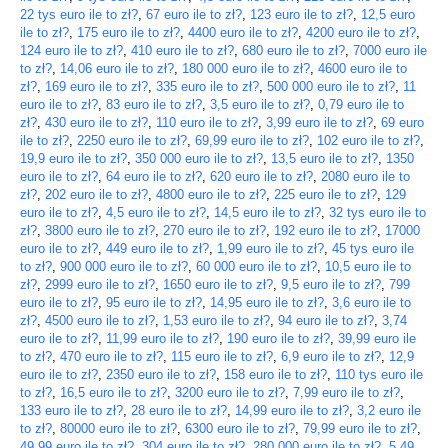
22 tys euro ile to zł?
,
67 euro ile to zł?
,
123 euro ile to zł?
,
12,5 euro
ile to zł?
,
175 euro ile to zł?
,
4400 euro ile to zł?
,
4200 euro ile to zł?
,
124 euro ile to zł?
,
410 euro ile to zł?
,
680 euro ile to zł?
,
7000 euro ile
to zł?
,
14,06 euro ile to zł?
,
180 000 euro ile to zł?
,
4600 euro ile to
zł?
,
169 euro ile to zł?
,
335 euro ile to zł?
,
500 000 euro ile to zł?
,
11
euro ile to zł?
,
83 euro ile to zł?
,
3,5 euro ile to zł?
,
0,79 euro ile to
zł?
,
430 euro ile to zł?
,
110 euro ile to zł?
,
3,99 euro ile to zł?
,
69 euro
ile to zł?
,
2250 euro ile to zł?
,
69,99 euro ile to zł?
,
102 euro ile to zł?
,
19,9 euro ile to zł?
,
350 000 euro ile to zł?
,
13,5 euro ile to zł?
,
1350
euro ile to zł?
,
64 euro ile to zł?
,
620 euro ile to zł?
,
2080 euro ile to
zł?
,
202 euro ile to zł?
,
4800 euro ile to zł?
,
225 euro ile to zł?
,
129
euro ile to zł?
,
4,5 euro ile to zł?
,
14,5 euro ile to zł?
,
32 tys euro ile to
zł?
,
3800 euro ile to zł?
,
270 euro ile to zł?
,
192 euro ile to zł?
,
17000
euro ile to zł?
,
449 euro ile to zł?
,
1,99 euro ile to zł?
,
45 tys euro ile
to zł?
,
900 000 euro ile to zł?
,
60 000 euro ile to zł?
,
10,5 euro ile to
zł?
,
2999 euro ile to zł?
,
1650 euro ile to zł?
,
9,5 euro ile to zł?
,
799
euro ile to zł?
,
95 euro ile to zł?
,
14,95 euro ile to zł?
,
3,6 euro ile to
zł?
,
4500 euro ile to zł?
,
1,53 euro ile to zł?
,
94 euro ile to zł?
,
3,74
euro ile to zł?
,
11,99 euro ile to zł?
,
190 euro ile to zł?
,
39,99 euro ile
to zł?
,
470 euro ile to zł?
,
115 euro ile to zł?
,
6,9 euro ile to zł?
,
12,9
euro ile to zł?
,
2350 euro ile to zł?
,
158 euro ile to zł?
,
110 tys euro ile
to zł?
,
16,5 euro ile to zł?
,
3200 euro ile to zł?
,
7,99 euro ile to zł?
,
133 euro ile to zł?
,
28 euro ile to zł?
,
14,99 euro ile to zł?
,
3,2 euro ile
to zł?
,
80000 euro ile to zł?
,
6300 euro ile to zł?
,
79,99 euro ile to zł?
,
49,99 euro ile to zł?
,
304 euro ile to zł?
,
280 000 euro ile to zł?
,
5,49