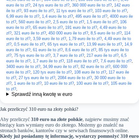
euro ile to zł?
,
24 tys euro ile to zł?
,
360 000 euro ile to zł?
,
142 euro
ile to zł?
,
93 euro ile to zł?
,
11 tys euro ile to zł?
,
103 euro ile to zł?
,
6,99 euro ile to zł?
,
1,4 euro ile to zł?
,
495 euro ile to zł?
,
4000 euro ile
to zł?
,
560 euro ile to zł?
,
2,5 euro ile to zł?
,
1,5 euro ile to zł?
,
106
euro ile to zł?
,
65 euro ile to zł?
,
191 euro ile to zł?
,
4,49 euro ile to
zł?
,
321 euro ile to zł?
,
450 000 euro ile to zł?
,
8,5 euro ile to zł?
,
114
euro ile to zł?
,
3,59 euro ile to zł?
,
1,79 euro ile to zł?
,
4,49 euro ile to
zł?
,
0,5 euro ile to zł?
,
65 tys euro ile to zł?
,
13,99 euro ile to zł?
,
14,9
euro ile to zł?
,
61 euro ile to zł?
,
8,6 euro ile to zł?
,
85 tys euro ile to
zł?
,
75 tys euro ile to zł?
,
3,7 euro ile to zł?
,
217 euro ile to zł?
,
6,5
euro ile to zł?
,
1,7 euro ile to zł?
,
118 euro ile to zł?
,
7,6 euro ile to zł?
,
3400 euro ile to zł?
,
34,99 euro ile to zł?
,
82 euro ile to zł?
,
600 000
euro ile to zł?
,
120 tys euro ile to zł?
,
108 euro ile to zł?
,
117 euro ile
to zł?
,
27 tys euro ile to zł?
,
2084 euro ile to zł?
,
30 000 euro ile to
zł?
,
1 euro ile to zł?
,
10 euro ile to zł?
,
100 euro ile to zł?
,
105 euro ile
to zł?
,
Sprawdź inną kwotę w euro
Jak przeliczyć 310 euro na złoty polski?
Aby przeliczyć
310 euro na złote polskie
, najpierw musimy znać
bieżący kurs wymiany euro do złotego. Możemy go znaleźć na
stronach banków, kantorów czy w serwisach finansowych online.
Kiedy już posiadamy tę informację, wystarczy pomnożyć 310 euro