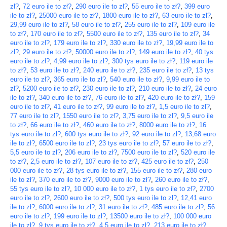
zł?
,
72 euro ile to zł?
,
290 euro ile to zł?
,
55 euro ile to zł?
,
399 euro
ile to zł?
,
25000 euro ile to zł?
,
1800 euro ile to zł?
,
63 euro ile to zł?
,
29,99 euro ile to zł?
,
58 euro ile to zł?
,
255 euro ile to zł?
,
109 euro ile
to zł?
,
170 euro ile to zł?
,
5500 euro ile to zł?
,
135 euro ile to zł?
,
34
euro ile to zł?
,
179 euro ile to zł?
,
330 euro ile to zł?
,
19,99 euro ile to
zł?
,
29 euro ile to zł?
,
50000 euro ile to zł?
,
149 euro ile to zł?
,
40 tys
euro ile to zł?
,
4,99 euro ile to zł?
,
300 tys euro ile to zł?
,
119 euro ile
to zł?
,
53 euro ile to zł?
,
240 euro ile to zł?
,
235 euro ile to zł?
,
13 tys
euro ile to zł?
,
365 euro ile to zł?
,
540 euro ile to zł?
,
9,99 euro ile to
zł?
,
5200 euro ile to zł?
,
230 euro ile to zł?
,
210 euro ile to zł?
,
24 euro
ile to zł?
,
340 euro ile to zł?
,
76 euro ile to zł?
,
420 euro ile to zł?
,
159
euro ile to zł?
,
41 euro ile to zł?
,
99 euro ile to zł?
,
1,5 euro ile to zł?
,
77 euro ile to zł?
,
1550 euro ile to zł?
,
3,75 euro ile to zł?
,
9,5 euro ile
to zł?
,
66 euro ile to zł?
,
460 euro ile to zł?
,
8000 euro ile to zł?
,
16
tys euro ile to zł?
,
600 tys euro ile to zł?
,
92 euro ile to zł?
,
13,68 euro
ile to zł?
,
6500 euro ile to zł?
,
23 tys euro ile to zł?
,
57 euro ile to zł?
,
5,5 euro ile to zł?
,
206 euro ile to zł?
,
7500 euro ile to zł?
,
520 euro ile
to zł?
,
2,5 euro ile to zł?
,
107 euro ile to zł?
,
425 euro ile to zł?
,
250
000 euro ile to zł?
,
28 tys euro ile to zł?
,
155 euro ile to zł?
,
280 euro
ile to zł?
,
370 euro ile to zł?
,
9000 euro ile to zł?
,
260 euro ile to zł?
,
55 tys euro ile to zł?
,
10 000 euro ile to zł?
,
1 tys euro ile to zł?
,
2700
euro ile to zł?
,
2600 euro ile to zł?
,
500 tys euro ile to zł?
,
12,41 euro
ile to zł?
,
6000 euro ile to zł?
,
31 euro ile to zł?
,
485 euro ile to zł?
,
56
euro ile to zł?
,
199 euro ile to zł?
,
13500 euro ile to zł?
,
100 000 euro
ile to zł?
,
9 tys euro ile to zł?
,
4,5 euro ile to zł?
,
213 euro ile to zł?
,