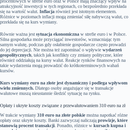
procentowych w strefie euro oraz w Polsce mają znaczący wpływ na
atrakcyjność inwestycji w tych regionach, co bezpośrednio przekłada
się na wartość walut.
Inflacja
również jest istotnym elementem.
Różnice w poziomach inflacji mogą zmieniać siłę nabywczą walut, co
przekłada się na kurs wymiany.
Równie ważna jest
sytuacja ekonomiczna
w strefie euro i w Polsce.
Silna gospodarka może przyciągać inwestorów, wzmacniając tym
samym walutę, podczas gdy osłabienie gospodarcze często prowadzi
do jej deprecjacji. Nie można też zapominać o wpływie
wydarzeń
geopolitycznych
, takich jak konflikty czy zmiany polityczne, które
również oddziałują na kursy walut. Reakcje rynków finansowych na
takie wydarzenia mogą prowadzić do krótkoterminowych wahań
kursów.
Kurs wymiany euro na złote jest dynamiczny i podlega wpływom
wielu zmiennych.
Dlatego osoby angażujące się w transakcje
walutowe muszą nieustannie śledzić sytuację na rynku.
Opłaty i ukryte koszty związane z przewalutowaniem 310 euro na zł
W trakcie wymiany
310 euro na złote polskie
można napotkać różne
opłaty oraz ukryte koszty. Banki zazwyczaj naliczają
prowizje, które
stanowią procent transakcji
. Ponadto, różnice w
kursach kupna i