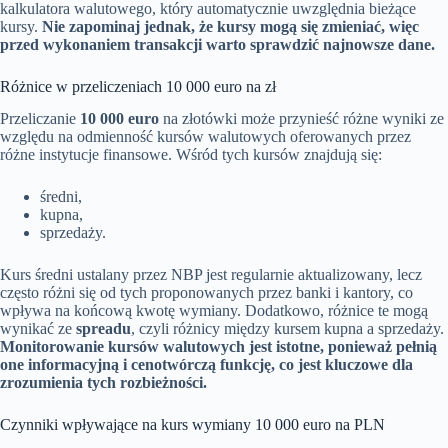
kalkulatora walutowego, który automatycznie uwzględnia bieżące
kursy.
Nie zapominaj jednak, że kursy mogą się zmieniać, więc
przed wykonaniem transakcji warto sprawdzić najnowsze dane.
Różnice w przeliczeniach 10 000 euro na zł
Przeliczanie
10 000 euro
na złotówki może przynieść różne wyniki ze
względu na odmienność kursów walutowych oferowanych przez
różne instytucje finansowe. Wśród tych kursów znajdują się:
średni,
kupna,
sprzedaży.
Kurs średni ustalany przez NBP jest regularnie aktualizowany, lecz
często różni się od tych proponowanych przez banki i kantory, co
wpływa na końcową kwotę wymiany. Dodatkowo, różnice te mogą
wynikać ze
spreadu
, czyli różnicy między kursem kupna a sprzedaży.
Monitorowanie kursów walutowych jest istotne, ponieważ pełnią
one informacyjną i cenotwórczą funkcję, co jest kluczowe dla
zrozumienia tych rozbieżności.
Czynniki wpływające na kurs wymiany 10 000 euro na PLN