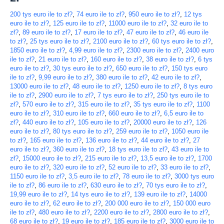
200 tys euro ile to zł?
,
74 euro ile to zł?
,
950 euro ile to zł?
,
12 tys
euro ile to zł?
,
125 euro ile to zł?
,
11000 euro ile to zł?
,
32 euro ile to
zł?
,
89 euro ile to zł?
,
17 euro ile to zł?
,
47 euro ile to zł?
,
46 euro ile
to zł?
,
25 tys euro ile to zł?
,
2100 euro ile to zł?
,
60 tys euro ile to zł?
,
1850 euro ile to zł?
,
4,99 euro ile to zł?
,
2300 euro ile to zł?
,
2400 euro
ile to zł?
,
21 euro ile to zł?
,
160 euro ile to zł?
,
38 euro ile to zł?
,
6 tys
euro ile to zł?
,
30 tys euro ile to zł?
,
650 euro ile to zł?
,
150 tys euro
ile to zł?
,
9,99 euro ile to zł?
,
380 euro ile to zł?
,
42 euro ile to zł?
,
13000 euro ile to zł?
,
48 euro ile to zł?
,
1250 euro ile to zł?
,
8 tys euro
ile to zł?
,
2900 euro ile to zł?
,
7 tys euro ile to zł?
,
250 tys euro ile to
zł?
,
570 euro ile to zł?
,
315 euro ile to zł?
,
35 tys euro ile to zł?
,
1100
euro ile to zł?
,
310 euro ile to zł?
,
660 euro ile to zł?
,
6,5 euro ile to
zł?
,
440 euro ile to zł?
,
105 euro ile to zł?
,
20000 euro ile to zł?
,
126
euro ile to zł?
,
80 tys euro ile to zł?
,
259 euro ile to zł?
,
1050 euro ile
to zł?
,
165 euro ile to zł?
,
136 euro ile to zł?
,
44 euro ile to zł?
,
27
euro ile to zł?
,
360 euro ile to zł?
,
18 tys euro ile to zł?
,
43 euro ile to
zł?
,
15000 euro ile to zł?
,
215 euro ile to zł?
,
13,5 euro ile to zł?
,
1700
euro ile to zł?
,
320 euro ile to zł?
,
52 euro ile to zł?
,
33 euro ile to zł?
,
1150 euro ile to zł?
,
3,5 euro ile to zł?
,
78 euro ile to zł?
,
3000 tys euro
ile to zł?
,
86 euro ile to zł?
,
630 euro ile to zł?
,
70 tys euro ile to zł?
,
19,99 euro ile to zł?
,
14 tys euro ile to zł?
,
139 euro ile to zł?
,
14000
euro ile to zł?
,
62 euro ile to zł?
,
200 000 euro ile to zł?
,
150 000 euro
ile to zł?
,
480 euro ile to zł?
,
2200 euro ile to zł?
,
2800 euro ile to zł?
,
68 euro ile to zł?
,
19 euro ile to zł?
,
185 euro ile to zł?
,
3000 euro ile to