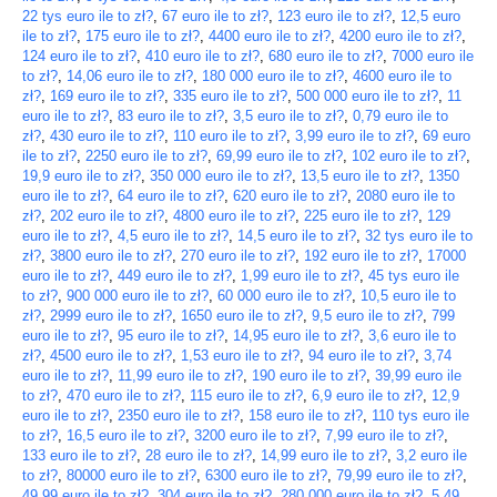
22 tys euro ile to zł?
,
67 euro ile to zł?
,
123 euro ile to zł?
,
12,5 euro
ile to zł?
,
175 euro ile to zł?
,
4400 euro ile to zł?
,
4200 euro ile to zł?
,
124 euro ile to zł?
,
410 euro ile to zł?
,
680 euro ile to zł?
,
7000 euro ile
to zł?
,
14,06 euro ile to zł?
,
180 000 euro ile to zł?
,
4600 euro ile to
zł?
,
169 euro ile to zł?
,
335 euro ile to zł?
,
500 000 euro ile to zł?
,
11
euro ile to zł?
,
83 euro ile to zł?
,
3,5 euro ile to zł?
,
0,79 euro ile to
zł?
,
430 euro ile to zł?
,
110 euro ile to zł?
,
3,99 euro ile to zł?
,
69 euro
ile to zł?
,
2250 euro ile to zł?
,
69,99 euro ile to zł?
,
102 euro ile to zł?
,
19,9 euro ile to zł?
,
350 000 euro ile to zł?
,
13,5 euro ile to zł?
,
1350
euro ile to zł?
,
64 euro ile to zł?
,
620 euro ile to zł?
,
2080 euro ile to
zł?
,
202 euro ile to zł?
,
4800 euro ile to zł?
,
225 euro ile to zł?
,
129
euro ile to zł?
,
4,5 euro ile to zł?
,
14,5 euro ile to zł?
,
32 tys euro ile to
zł?
,
3800 euro ile to zł?
,
270 euro ile to zł?
,
192 euro ile to zł?
,
17000
euro ile to zł?
,
449 euro ile to zł?
,
1,99 euro ile to zł?
,
45 tys euro ile
to zł?
,
900 000 euro ile to zł?
,
60 000 euro ile to zł?
,
10,5 euro ile to
zł?
,
2999 euro ile to zł?
,
1650 euro ile to zł?
,
9,5 euro ile to zł?
,
799
euro ile to zł?
,
95 euro ile to zł?
,
14,95 euro ile to zł?
,
3,6 euro ile to
zł?
,
4500 euro ile to zł?
,
1,53 euro ile to zł?
,
94 euro ile to zł?
,
3,74
euro ile to zł?
,
11,99 euro ile to zł?
,
190 euro ile to zł?
,
39,99 euro ile
to zł?
,
470 euro ile to zł?
,
115 euro ile to zł?
,
6,9 euro ile to zł?
,
12,9
euro ile to zł?
,
2350 euro ile to zł?
,
158 euro ile to zł?
,
110 tys euro ile
to zł?
,
16,5 euro ile to zł?
,
3200 euro ile to zł?
,
7,99 euro ile to zł?
,
133 euro ile to zł?
,
28 euro ile to zł?
,
14,99 euro ile to zł?
,
3,2 euro ile
to zł?
,
80000 euro ile to zł?
,
6300 euro ile to zł?
,
79,99 euro ile to zł?
,
49,99 euro ile to zł?
,
304 euro ile to zł?
,
280 000 euro ile to zł?
,
5,49