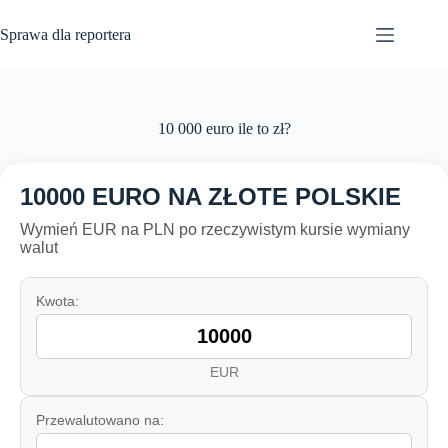
Przejdź
do
Sprawa dla reportera
treści
10 000 euro ile to zł?
10000 EURO NA ZŁOTE POLSKIE
Wymień EUR na PLN po rzeczywistym kursie wymiany
walut
Kwota:
EUR
Przewalutowano na: