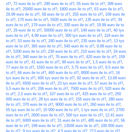
zł?
,
72 euro ile to zł?
,
290 euro ile to zł?
,
55 euro ile to zł?
,
399 euro
ile to zł?
,
25000 euro ile to zł?
,
1800 euro ile to zł?
,
63 euro ile to zł?
,
29,99 euro ile to zł?
,
58 euro ile to zł?
,
255 euro ile to zł?
,
109 euro ile
to zł?
,
170 euro ile to zł?
,
5500 euro ile to zł?
,
135 euro ile to zł?
,
34
euro ile to zł?
,
179 euro ile to zł?
,
330 euro ile to zł?
,
19,99 euro ile to
zł?
,
29 euro ile to zł?
,
50000 euro ile to zł?
,
149 euro ile to zł?
,
40 tys
euro ile to zł?
,
4,99 euro ile to zł?
,
300 tys euro ile to zł?
,
119 euro ile
to zł?
,
53 euro ile to zł?
,
240 euro ile to zł?
,
235 euro ile to zł?
,
13 tys
euro ile to zł?
,
365 euro ile to zł?
,
540 euro ile to zł?
,
9,99 euro ile to
zł?
,
5200 euro ile to zł?
,
230 euro ile to zł?
,
210 euro ile to zł?
,
24 euro
ile to zł?
,
340 euro ile to zł?
,
76 euro ile to zł?
,
420 euro ile to zł?
,
159
euro ile to zł?
,
41 euro ile to zł?
,
99 euro ile to zł?
,
1,5 euro ile to zł?
,
77 euro ile to zł?
,
1550 euro ile to zł?
,
3,75 euro ile to zł?
,
9,5 euro ile
to zł?
,
66 euro ile to zł?
,
460 euro ile to zł?
,
8000 euro ile to zł?
,
16
tys euro ile to zł?
,
600 tys euro ile to zł?
,
92 euro ile to zł?
,
13,68 euro
ile to zł?
,
6500 euro ile to zł?
,
23 tys euro ile to zł?
,
57 euro ile to zł?
,
5,5 euro ile to zł?
,
206 euro ile to zł?
,
7500 euro ile to zł?
,
520 euro ile
to zł?
,
2,5 euro ile to zł?
,
107 euro ile to zł?
,
425 euro ile to zł?
,
250
000 euro ile to zł?
,
28 tys euro ile to zł?
,
155 euro ile to zł?
,
280 euro
ile to zł?
,
370 euro ile to zł?
,
9000 euro ile to zł?
,
260 euro ile to zł?
,
55 tys euro ile to zł?
,
10 000 euro ile to zł?
,
1 tys euro ile to zł?
,
2700
euro ile to zł?
,
2600 euro ile to zł?
,
500 tys euro ile to zł?
,
12,41 euro
ile to zł?
,
6000 euro ile to zł?
,
31 euro ile to zł?
,
485 euro ile to zł?
,
56
euro ile to zł?
,
199 euro ile to zł?
,
13500 euro ile to zł?
,
100 000 euro
ile to zł?
,
9 tys euro ile to zł?
,
4,5 euro ile to zł?
,
213 euro ile to zł?
,