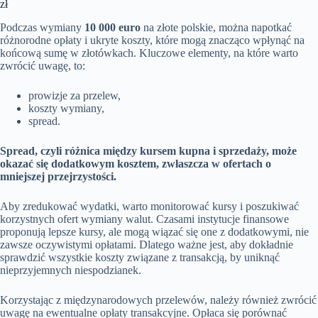
zł
Podczas wymiany
10 000 euro
na złote polskie, można napotkać
różnorodne opłaty i ukryte koszty, które mogą znacząco wpłynąć na
końcową sumę w złotówkach. Kluczowe elementy, na które warto
zwrócić uwagę, to:
prowizje za przelew,
koszty wymiany,
spread.
Spread, czyli różnica między kursem kupna i sprzedaży, może
okazać się dodatkowym kosztem, zwłaszcza w ofertach o
mniejszej przejrzystości.
Aby zredukować wydatki, warto monitorować kursy i poszukiwać
korzystnych ofert wymiany walut. Czasami instytucje finansowe
proponują lepsze kursy, ale mogą wiązać się one z dodatkowymi, nie
zawsze oczywistymi opłatami. Dlatego ważne jest, aby dokładnie
sprawdzić wszystkie koszty związane z transakcją, by uniknąć
nieprzyjemnych niespodzianek.
Korzystając z międzynarodowych przelewów, należy również zwrócić
uwagę na ewentualne opłaty transakcyjne. Opłaca się porównać