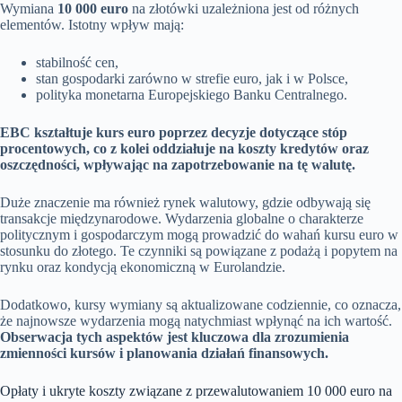
Wymiana
10 000 euro
na złotówki uzależniona jest od różnych
elementów. Istotny wpływ mają:
stabilność cen,
stan gospodarki zarówno w strefie euro, jak i w Polsce,
polityka monetarna Europejskiego Banku Centralnego.
EBC kształtuje kurs euro poprzez decyzje dotyczące stóp
procentowych, co z kolei oddziałuje na koszty kredytów oraz
oszczędności, wpływając na zapotrzebowanie na tę walutę.
Duże znaczenie ma również rynek walutowy, gdzie odbywają się
transakcje międzynarodowe. Wydarzenia globalne o charakterze
politycznym i gospodarczym mogą prowadzić do wahań kursu euro w
stosunku do złotego. Te czynniki są powiązane z podażą i popytem na
rynku oraz kondycją ekonomiczną w Eurolandzie.
Dodatkowo, kursy wymiany są aktualizowane codziennie, co oznacza,
że najnowsze wydarzenia mogą natychmiast wpłynąć na ich wartość.
Obserwacja tych aspektów jest kluczowa dla zrozumienia
zmienności kursów i planowania działań finansowych.
Opłaty i ukryte koszty związane z przewalutowaniem 10 000 euro na