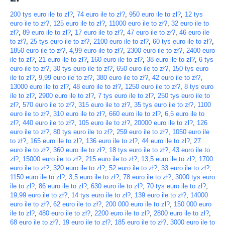
200 tys euro ile to zł?
,
74 euro ile to zł?
,
950 euro ile to zł?
,
12 tys
euro ile to zł?
,
125 euro ile to zł?
,
11000 euro ile to zł?
,
32 euro ile to
zł?
,
89 euro ile to zł?
,
17 euro ile to zł?
,
47 euro ile to zł?
,
46 euro ile
to zł?
,
25 tys euro ile to zł?
,
2100 euro ile to zł?
,
60 tys euro ile to zł?
,
1850 euro ile to zł?
,
4,99 euro ile to zł?
,
2300 euro ile to zł?
,
2400 euro
ile to zł?
,
21 euro ile to zł?
,
160 euro ile to zł?
,
38 euro ile to zł?
,
6 tys
euro ile to zł?
,
30 tys euro ile to zł?
,
650 euro ile to zł?
,
150 tys euro
ile to zł?
,
9,99 euro ile to zł?
,
380 euro ile to zł?
,
42 euro ile to zł?
,
13000 euro ile to zł?
,
48 euro ile to zł?
,
1250 euro ile to zł?
,
8 tys euro
ile to zł?
,
2900 euro ile to zł?
,
7 tys euro ile to zł?
,
250 tys euro ile to
zł?
,
570 euro ile to zł?
,
315 euro ile to zł?
,
35 tys euro ile to zł?
,
1100
euro ile to zł?
,
310 euro ile to zł?
,
660 euro ile to zł?
,
6,5 euro ile to
zł?
,
440 euro ile to zł?
,
105 euro ile to zł?
,
20000 euro ile to zł?
,
126
euro ile to zł?
,
80 tys euro ile to zł?
,
259 euro ile to zł?
,
1050 euro ile
to zł?
,
165 euro ile to zł?
,
136 euro ile to zł?
,
44 euro ile to zł?
,
27
euro ile to zł?
,
360 euro ile to zł?
,
18 tys euro ile to zł?
,
43 euro ile to
zł?
,
15000 euro ile to zł?
,
215 euro ile to zł?
,
13,5 euro ile to zł?
,
1700
euro ile to zł?
,
320 euro ile to zł?
,
52 euro ile to zł?
,
33 euro ile to zł?
,
1150 euro ile to zł?
,
3,5 euro ile to zł?
,
78 euro ile to zł?
,
3000 tys euro
ile to zł?
,
86 euro ile to zł?
,
630 euro ile to zł?
,
70 tys euro ile to zł?
,
19,99 euro ile to zł?
,
14 tys euro ile to zł?
,
139 euro ile to zł?
,
14000
euro ile to zł?
,
62 euro ile to zł?
,
200 000 euro ile to zł?
,
150 000 euro
ile to zł?
,
480 euro ile to zł?
,
2200 euro ile to zł?
,
2800 euro ile to zł?
,
68 euro ile to zł?
,
19 euro ile to zł?
,
185 euro ile to zł?
,
3000 euro ile to