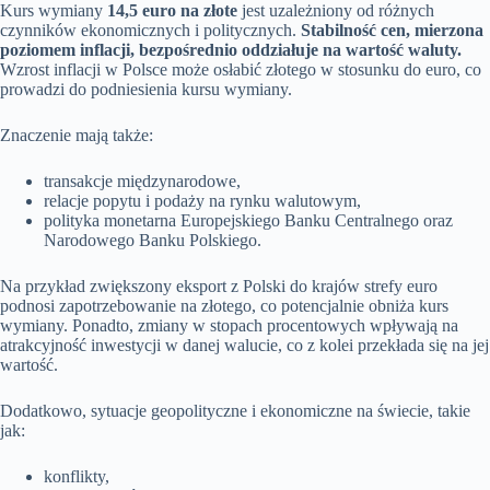
Kurs wymiany
14,5 euro na złote
jest uzależniony od różnych
czynników ekonomicznych i politycznych.
Stabilność cen, mierzona
poziomem inflacji, bezpośrednio oddziałuje na wartość waluty.
Wzrost inflacji w Polsce może osłabić złotego w stosunku do euro, co
prowadzi do podniesienia kursu wymiany.
Znaczenie mają także:
transakcje międzynarodowe,
relacje popytu i podaży na rynku walutowym,
polityka monetarna Europejskiego Banku Centralnego oraz
Narodowego Banku Polskiego.
Na przykład zwiększony eksport z Polski do krajów strefy euro
podnosi zapotrzebowanie na złotego, co potencjalnie obniża kurs
wymiany. Ponadto, zmiany w stopach procentowych wpływają na
atrakcyjność inwestycji w danej walucie, co z kolei przekłada się na jej
wartość.
Dodatkowo, sytuacje geopolityczne i ekonomiczne na świecie, takie
jak:
konflikty,