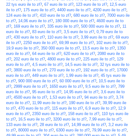
22 tys euro ile to zł?
,
67 euro ile to zł?
,
123 euro ile to zł?
,
12,5 euro
ile to zł?
,
175 euro ile to zł?
,
4400 euro ile to zł?
,
4200 euro ile to zł?
,
124 euro ile to zł?
,
410 euro ile to zł?
,
680 euro ile to zł?
,
7000 euro ile
to zł?
,
14,06 euro ile to zł?
,
180 000 euro ile to zł?
,
4600 euro ile to
zł?
,
169 euro ile to zł?
,
335 euro ile to zł?
,
500 000 euro ile to zł?
,
11
euro ile to zł?
,
83 euro ile to zł?
,
3,5 euro ile to zł?
,
0,79 euro ile to
zł?
,
430 euro ile to zł?
,
110 euro ile to zł?
,
3,99 euro ile to zł?
,
69 euro
ile to zł?
,
2250 euro ile to zł?
,
69,99 euro ile to zł?
,
102 euro ile to zł?
,
19,9 euro ile to zł?
,
350 000 euro ile to zł?
,
13,5 euro ile to zł?
,
1350
euro ile to zł?
,
64 euro ile to zł?
,
620 euro ile to zł?
,
2080 euro ile to
zł?
,
202 euro ile to zł?
,
4800 euro ile to zł?
,
225 euro ile to zł?
,
129
euro ile to zł?
,
4,5 euro ile to zł?
,
14,5 euro ile to zł?
,
32 tys euro ile to
zł?
,
3800 euro ile to zł?
,
270 euro ile to zł?
,
192 euro ile to zł?
,
17000
euro ile to zł?
,
449 euro ile to zł?
,
1,99 euro ile to zł?
,
45 tys euro ile
to zł?
,
900 000 euro ile to zł?
,
60 000 euro ile to zł?
,
10,5 euro ile to
zł?
,
2999 euro ile to zł?
,
1650 euro ile to zł?
,
9,5 euro ile to zł?
,
799
euro ile to zł?
,
95 euro ile to zł?
,
14,95 euro ile to zł?
,
3,6 euro ile to
zł?
,
4500 euro ile to zł?
,
1,53 euro ile to zł?
,
94 euro ile to zł?
,
3,74
euro ile to zł?
,
11,99 euro ile to zł?
,
190 euro ile to zł?
,
39,99 euro ile
to zł?
,
470 euro ile to zł?
,
115 euro ile to zł?
,
6,9 euro ile to zł?
,
12,9
euro ile to zł?
,
2350 euro ile to zł?
,
158 euro ile to zł?
,
110 tys euro ile
to zł?
,
16,5 euro ile to zł?
,
3200 euro ile to zł?
,
7,99 euro ile to zł?
,
133 euro ile to zł?
,
28 euro ile to zł?
,
14,99 euro ile to zł?
,
3,2 euro ile
to zł?
,
80000 euro ile to zł?
,
6300 euro ile to zł?
,
79,99 euro ile to zł?
,
49,99 euro ile to zł?
,
304 euro ile to zł?
,
280 000 euro ile to zł?
,
5,49