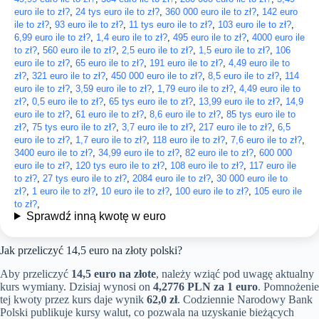
euro ile to zł?
,
24 tys euro ile to zł?
,
360 000 euro ile to zł?
,
142 euro
ile to zł?
,
93 euro ile to zł?
,
11 tys euro ile to zł?
,
103 euro ile to zł?
,
6,99 euro ile to zł?
,
1,4 euro ile to zł?
,
495 euro ile to zł?
,
4000 euro ile
to zł?
,
560 euro ile to zł?
,
2,5 euro ile to zł?
,
1,5 euro ile to zł?
,
106
euro ile to zł?
,
65 euro ile to zł?
,
191 euro ile to zł?
,
4,49 euro ile to
zł?
,
321 euro ile to zł?
,
450 000 euro ile to zł?
,
8,5 euro ile to zł?
,
114
euro ile to zł?
,
3,59 euro ile to zł?
,
1,79 euro ile to zł?
,
4,49 euro ile to
zł?
,
0,5 euro ile to zł?
,
65 tys euro ile to zł?
,
13,99 euro ile to zł?
,
14,9
euro ile to zł?
,
61 euro ile to zł?
,
8,6 euro ile to zł?
,
85 tys euro ile to
zł?
,
75 tys euro ile to zł?
,
3,7 euro ile to zł?
,
217 euro ile to zł?
,
6,5
euro ile to zł?
,
1,7 euro ile to zł?
,
118 euro ile to zł?
,
7,6 euro ile to zł?
,
3400 euro ile to zł?
,
34,99 euro ile to zł?
,
82 euro ile to zł?
,
600 000
euro ile to zł?
,
120 tys euro ile to zł?
,
108 euro ile to zł?
,
117 euro ile
to zł?
,
27 tys euro ile to zł?
,
2084 euro ile to zł?
,
30 000 euro ile to
zł?
,
1 euro ile to zł?
,
10 euro ile to zł?
,
100 euro ile to zł?
,
105 euro ile
to zł?
,
Sprawdź inną kwotę w euro
Jak przeliczyć 14,5 euro na złoty polski?
Aby przeliczyć
14,5 euro na złote
, należy wziąć pod uwagę aktualny
kurs wymiany. Dzisiaj wynosi on
4,2776 PLN za 1 euro
. Pomnożenie
tej kwoty przez kurs daje wynik
62,0 zł
. Codziennie Narodowy Bank
Polski publikuje kursy walut, co pozwala na uzyskanie bieżących