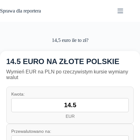
Przejdź
do
Sprawa dla reportera
treści
14,5 euro ile to zł?
14.5 EURO NA ZŁOTE POLSKIE
Wymień EUR na PLN po rzeczywistym kursie wymiany
walut
Kwota:
EUR
Przewalutowano na: