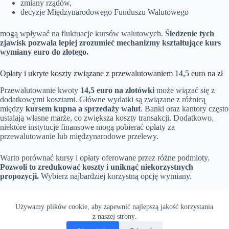
zmiany rządów,
decyzje Międzynarodowego Funduszu Walutowego
mogą wpływać na fluktuacje kursów walutowych.
Śledzenie tych
zjawisk pozwala lepiej zrozumieć mechanizmy kształtujące kurs
wymiany euro do złotego.
Opłaty i ukryte koszty związane z przewalutowaniem 14,5 euro na zł
Przewalutowanie kwoty
14,5 euro na złotówki
może wiązać się z
dodatkowymi kosztami. Główne wydatki są związane z różnicą
między
kursem kupna a sprzedaży walut
. Banki oraz kantory często
ustalają własne marże, co zwiększa koszty transakcji. Dodatkowo,
niektóre instytucje finansowe mogą pobierać opłaty za
przewalutowanie lub międzynarodowe przelewy.
Warto porównać kursy i opłaty oferowane przez różne podmioty.
Pozwoli to zredukować koszty i uniknąć niekorzystnych
propozycji.
Wybierz najbardziej korzystną opcję wymiany.
Używamy plików cookie, aby zapewnić najlepszą jakość korzystania
z naszej strony.