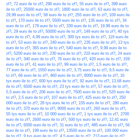
zł?
,
72 euro ile to zł?
,
290 euro ile to zł?
,
55 euro ile to zł?
,
399 euro
ile to zł?
,
25000 euro ile to zł?
,
1800 euro ile to zł?
,
63 euro ile to zł?
,
29,99 euro ile to zł?
,
58 euro ile to zł?
,
255 euro ile to zł?
,
109 euro ile
to zł?
,
170 euro ile to zł?
,
5500 euro ile to zł?
,
135 euro ile to zł?
,
34
euro ile to zł?
,
179 euro ile to zł?
,
330 euro ile to zł?
,
19,99 euro ile to
zł?
,
29 euro ile to zł?
,
50000 euro ile to zł?
,
149 euro ile to zł?
,
40 tys
euro ile to zł?
,
4,99 euro ile to zł?
,
300 tys euro ile to zł?
,
119 euro ile
to zł?
,
53 euro ile to zł?
,
240 euro ile to zł?
,
235 euro ile to zł?
,
13 tys
euro ile to zł?
,
365 euro ile to zł?
,
540 euro ile to zł?
,
9,99 euro ile to
zł?
,
5200 euro ile to zł?
,
230 euro ile to zł?
,
210 euro ile to zł?
,
24 euro
ile to zł?
,
340 euro ile to zł?
,
76 euro ile to zł?
,
420 euro ile to zł?
,
159
euro ile to zł?
,
41 euro ile to zł?
,
99 euro ile to zł?
,
1,5 euro ile to zł?
,
77 euro ile to zł?
,
1550 euro ile to zł?
,
3,75 euro ile to zł?
,
9,5 euro ile
to zł?
,
66 euro ile to zł?
,
460 euro ile to zł?
,
8000 euro ile to zł?
,
16
tys euro ile to zł?
,
600 tys euro ile to zł?
,
92 euro ile to zł?
,
13,68 euro
ile to zł?
,
6500 euro ile to zł?
,
23 tys euro ile to zł?
,
57 euro ile to zł?
,
5,5 euro ile to zł?
,
206 euro ile to zł?
,
7500 euro ile to zł?
,
520 euro ile
to zł?
,
2,5 euro ile to zł?
,
107 euro ile to zł?
,
425 euro ile to zł?
,
250
000 euro ile to zł?
,
28 tys euro ile to zł?
,
155 euro ile to zł?
,
280 euro
ile to zł?
,
370 euro ile to zł?
,
9000 euro ile to zł?
,
260 euro ile to zł?
,
55 tys euro ile to zł?
,
10 000 euro ile to zł?
,
1 tys euro ile to zł?
,
2700
euro ile to zł?
,
2600 euro ile to zł?
,
500 tys euro ile to zł?
,
12,41 euro
ile to zł?
,
6000 euro ile to zł?
,
31 euro ile to zł?
,
485 euro ile to zł?
,
56
euro ile to zł?
,
199 euro ile to zł?
,
13500 euro ile to zł?
,
100 000 euro
ile to zł?
,
9 tys euro ile to zł?
,
4,5 euro ile to zł?
,
213 euro ile to zł?
,