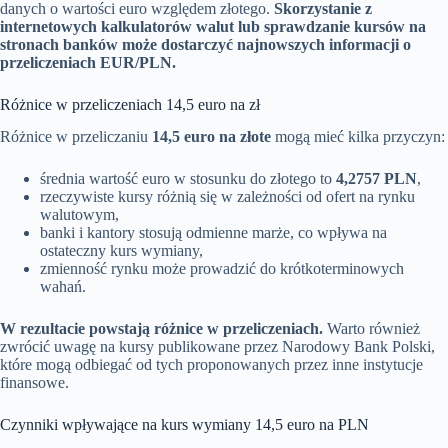
danych o wartości euro względem złotego.
Skorzystanie z
internetowych kalkulatorów walut lub sprawdzanie kursów na
stronach banków może dostarczyć najnowszych informacji o
przeliczeniach EUR/PLN.
Różnice w przeliczeniach 14,5 euro na zł
Różnice w przeliczaniu
14,5 euro na złote
mogą mieć kilka przyczyn:
średnia wartość euro w stosunku do złotego to
4,2757 PLN
,
rzeczywiste kursy różnią się w zależności od ofert na rynku
walutowym,
banki i kantory stosują odmienne marże, co wpływa na
ostateczny kurs wymiany,
zmienność rynku może prowadzić do krótkoterminowych
wahań.
W rezultacie powstają różnice w przeliczeniach.
Warto również
zwrócić uwagę na kursy publikowane przez Narodowy Bank Polski,
które mogą odbiegać od tych proponowanych przez inne instytucje
finansowe.
Czynniki wpływające na kurs wymiany 14,5 euro na PLN