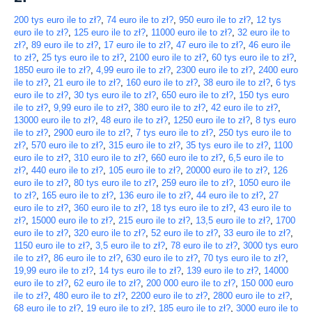
200 tys euro ile to zł?
,
74 euro ile to zł?
,
950 euro ile to zł?
,
12 tys
euro ile to zł?
,
125 euro ile to zł?
,
11000 euro ile to zł?
,
32 euro ile to
zł?
,
89 euro ile to zł?
,
17 euro ile to zł?
,
47 euro ile to zł?
,
46 euro ile
to zł?
,
25 tys euro ile to zł?
,
2100 euro ile to zł?
,
60 tys euro ile to zł?
,
1850 euro ile to zł?
,
4,99 euro ile to zł?
,
2300 euro ile to zł?
,
2400 euro
ile to zł?
,
21 euro ile to zł?
,
160 euro ile to zł?
,
38 euro ile to zł?
,
6 tys
euro ile to zł?
,
30 tys euro ile to zł?
,
650 euro ile to zł?
,
150 tys euro
ile to zł?
,
9,99 euro ile to zł?
,
380 euro ile to zł?
,
42 euro ile to zł?
,
13000 euro ile to zł?
,
48 euro ile to zł?
,
1250 euro ile to zł?
,
8 tys euro
ile to zł?
,
2900 euro ile to zł?
,
7 tys euro ile to zł?
,
250 tys euro ile to
zł?
,
570 euro ile to zł?
,
315 euro ile to zł?
,
35 tys euro ile to zł?
,
1100
euro ile to zł?
,
310 euro ile to zł?
,
660 euro ile to zł?
,
6,5 euro ile to
zł?
,
440 euro ile to zł?
,
105 euro ile to zł?
,
20000 euro ile to zł?
,
126
euro ile to zł?
,
80 tys euro ile to zł?
,
259 euro ile to zł?
,
1050 euro ile
to zł?
,
165 euro ile to zł?
,
136 euro ile to zł?
,
44 euro ile to zł?
,
27
euro ile to zł?
,
360 euro ile to zł?
,
18 tys euro ile to zł?
,
43 euro ile to
zł?
,
15000 euro ile to zł?
,
215 euro ile to zł?
,
13,5 euro ile to zł?
,
1700
euro ile to zł?
,
320 euro ile to zł?
,
52 euro ile to zł?
,
33 euro ile to zł?
,
1150 euro ile to zł?
,
3,5 euro ile to zł?
,
78 euro ile to zł?
,
3000 tys euro
ile to zł?
,
86 euro ile to zł?
,
630 euro ile to zł?
,
70 tys euro ile to zł?
,
19,99 euro ile to zł?
,
14 tys euro ile to zł?
,
139 euro ile to zł?
,
14000
euro ile to zł?
,
62 euro ile to zł?
,
200 000 euro ile to zł?
,
150 000 euro
ile to zł?
,
480 euro ile to zł?
,
2200 euro ile to zł?
,
2800 euro ile to zł?
,
68 euro ile to zł?
,
19 euro ile to zł?
,
185 euro ile to zł?
,
3000 euro ile to