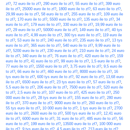
zł?
,
72 euro ile to zł?
,
290 euro ile to zł?
,
55 euro ile to zł?
,
399 euro
ile to zł?
,
25000 euro ile to zł?
,
1800 euro ile to zł?
,
63 euro ile to zł?
,
29,99 euro ile to zł?
,
58 euro ile to zł?
,
255 euro ile to zł?
,
109 euro ile
to zł?
,
170 euro ile to zł?
,
5500 euro ile to zł?
,
135 euro ile to zł?
,
34
euro ile to zł?
,
179 euro ile to zł?
,
330 euro ile to zł?
,
19,99 euro ile to
zł?
,
29 euro ile to zł?
,
50000 euro ile to zł?
,
149 euro ile to zł?
,
40 tys
euro ile to zł?
,
4,99 euro ile to zł?
,
300 tys euro ile to zł?
,
119 euro ile
to zł?
,
53 euro ile to zł?
,
240 euro ile to zł?
,
235 euro ile to zł?
,
13 tys
euro ile to zł?
,
365 euro ile to zł?
,
540 euro ile to zł?
,
9,99 euro ile to
zł?
,
5200 euro ile to zł?
,
230 euro ile to zł?
,
210 euro ile to zł?
,
24 euro
ile to zł?
,
340 euro ile to zł?
,
76 euro ile to zł?
,
420 euro ile to zł?
,
159
euro ile to zł?
,
41 euro ile to zł?
,
99 euro ile to zł?
,
1,5 euro ile to zł?
,
77 euro ile to zł?
,
1550 euro ile to zł?
,
3,75 euro ile to zł?
,
9,5 euro ile
to zł?
,
66 euro ile to zł?
,
460 euro ile to zł?
,
8000 euro ile to zł?
,
16
tys euro ile to zł?
,
600 tys euro ile to zł?
,
92 euro ile to zł?
,
13,68 euro
ile to zł?
,
6500 euro ile to zł?
,
23 tys euro ile to zł?
,
57 euro ile to zł?
,
5,5 euro ile to zł?
,
206 euro ile to zł?
,
7500 euro ile to zł?
,
520 euro ile
to zł?
,
2,5 euro ile to zł?
,
107 euro ile to zł?
,
425 euro ile to zł?
,
250
000 euro ile to zł?
,
28 tys euro ile to zł?
,
155 euro ile to zł?
,
280 euro
ile to zł?
,
370 euro ile to zł?
,
9000 euro ile to zł?
,
260 euro ile to zł?
,
55 tys euro ile to zł?
,
10 000 euro ile to zł?
,
1 tys euro ile to zł?
,
2700
euro ile to zł?
,
2600 euro ile to zł?
,
500 tys euro ile to zł?
,
12,41 euro
ile to zł?
,
6000 euro ile to zł?
,
31 euro ile to zł?
,
485 euro ile to zł?
,
56
euro ile to zł?
,
199 euro ile to zł?
,
13500 euro ile to zł?
,
100 000 euro
ile to zł?
,
9 tys euro ile to zł?
,
4,5 euro ile to zł?
,
213 euro ile to zł?
,