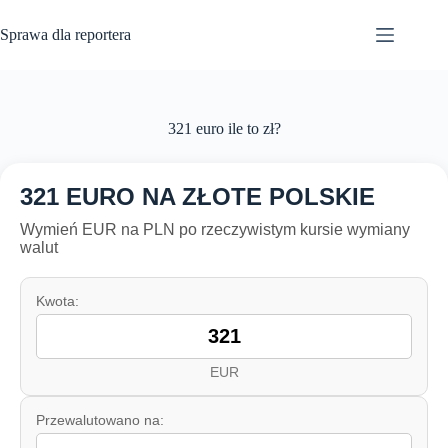
Przejdź
do
Sprawa dla reportera
treści
321 euro ile to zł?
321 EURO NA ZŁOTE POLSKIE
Wymień EUR na PLN po rzeczywistym kursie wymiany
walut
Kwota:
EUR
Przewalutowano na: