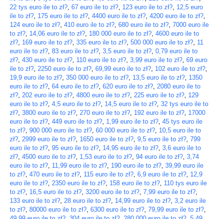
22 tys euro ile to zł?
,
67 euro ile to zł?
,
123 euro ile to zł?
,
12,5 euro
ile to zł?
,
175 euro ile to zł?
,
4400 euro ile to zł?
,
4200 euro ile to zł?
,
124 euro ile to zł?
,
410 euro ile to zł?
,
680 euro ile to zł?
,
7000 euro ile
to zł?
,
14,06 euro ile to zł?
,
180 000 euro ile to zł?
,
4600 euro ile to
zł?
,
169 euro ile to zł?
,
335 euro ile to zł?
,
500 000 euro ile to zł?
,
11
euro ile to zł?
,
83 euro ile to zł?
,
3,5 euro ile to zł?
,
0,79 euro ile to
zł?
,
430 euro ile to zł?
,
110 euro ile to zł?
,
3,99 euro ile to zł?
,
69 euro
ile to zł?
,
2250 euro ile to zł?
,
69,99 euro ile to zł?
,
102 euro ile to zł?
,
19,9 euro ile to zł?
,
350 000 euro ile to zł?
,
13,5 euro ile to zł?
,
1350
euro ile to zł?
,
64 euro ile to zł?
,
620 euro ile to zł?
,
2080 euro ile to
zł?
,
202 euro ile to zł?
,
4800 euro ile to zł?
,
225 euro ile to zł?
,
129
euro ile to zł?
,
4,5 euro ile to zł?
,
14,5 euro ile to zł?
,
32 tys euro ile to
zł?
,
3800 euro ile to zł?
,
270 euro ile to zł?
,
192 euro ile to zł?
,
17000
euro ile to zł?
,
449 euro ile to zł?
,
1,99 euro ile to zł?
,
45 tys euro ile
to zł?
,
900 000 euro ile to zł?
,
60 000 euro ile to zł?
,
10,5 euro ile to
zł?
,
2999 euro ile to zł?
,
1650 euro ile to zł?
,
9,5 euro ile to zł?
,
799
euro ile to zł?
,
95 euro ile to zł?
,
14,95 euro ile to zł?
,
3,6 euro ile to
zł?
,
4500 euro ile to zł?
,
1,53 euro ile to zł?
,
94 euro ile to zł?
,
3,74
euro ile to zł?
,
11,99 euro ile to zł?
,
190 euro ile to zł?
,
39,99 euro ile
to zł?
,
470 euro ile to zł?
,
115 euro ile to zł?
,
6,9 euro ile to zł?
,
12,9
euro ile to zł?
,
2350 euro ile to zł?
,
158 euro ile to zł?
,
110 tys euro ile
to zł?
,
16,5 euro ile to zł?
,
3200 euro ile to zł?
,
7,99 euro ile to zł?
,
133 euro ile to zł?
,
28 euro ile to zł?
,
14,99 euro ile to zł?
,
3,2 euro ile
to zł?
,
80000 euro ile to zł?
,
6300 euro ile to zł?
,
79,99 euro ile to zł?
,
49,99 euro ile to zł?
,
304 euro ile to zł?
,
280 000 euro ile to zł?
,
5,49