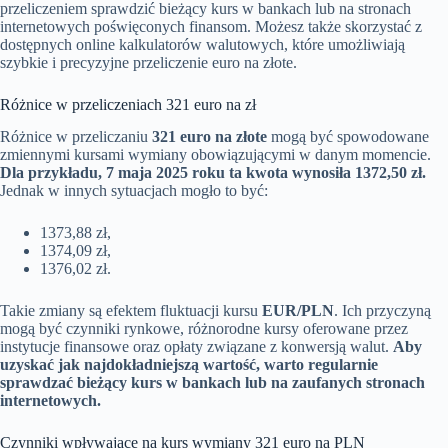
przeliczeniem sprawdzić bieżący kurs w bankach lub na stronach
internetowych poświęconych finansom. Możesz także skorzystać z
dostępnych online kalkulatorów walutowych, które umożliwiają
szybkie i precyzyjne przeliczenie euro na złote.
Różnice w przeliczeniach 321 euro na zł
Różnice w przeliczaniu
321 euro na złote
mogą być spowodowane
zmiennymi kursami wymiany obowiązującymi w danym momencie.
Dla przykładu, 7 maja 2025 roku ta kwota wynosiła 1372,50 zł.
Jednak w innych sytuacjach mogło to być:
1373,88 zł,
1374,09 zł,
1376,02 zł.
Takie zmiany są efektem fluktuacji kursu
EUR/PLN
. Ich przyczyną
mogą być czynniki rynkowe, różnorodne kursy oferowane przez
instytucje finansowe oraz opłaty związane z konwersją walut.
Aby
uzyskać jak najdokładniejszą wartość, warto regularnie
sprawdzać bieżący kurs w bankach lub na zaufanych stronach
internetowych.
Czynniki wpływające na kurs wymiany 321 euro na PLN