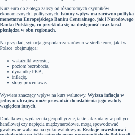
Kurs euro do złotego zależy od różnorodnych czynników
ekonomicznych i politycznych.
Istotny wpływ ma zarówno polityka
monetarna Europejskiego Banku Centralnego, jak i Narodowego
Banku Polskiego, co przekłada się na dostępność oraz koszt
pieniądza w obu regionach.
Na przykład, sytuacja gospodarcza zarówno w strefie euro, jak i w
Polsce, obejmująca:
wskaźniki wzrostu,
poziom bezrobocia,
dynamikę PKB,
inflację,
stopy procentowe.
Wywiera znaczący wpływ na kurs walutowy.
Wyższa inflacja w
jednym z krajów może prowadzić do osłabienia jego waluty
względem innych.
Dodatkowo, wydarzenia geopolityczne, takie jak zmiany w polityce
handlowej czy napięcia międzynarodowe, mogą spowodować
gwałtowne wahania na rynku walutowym.
Reakcje inwestorów i
spekulantów na takie sytuacje mogą przyczynić się do fluktuacji