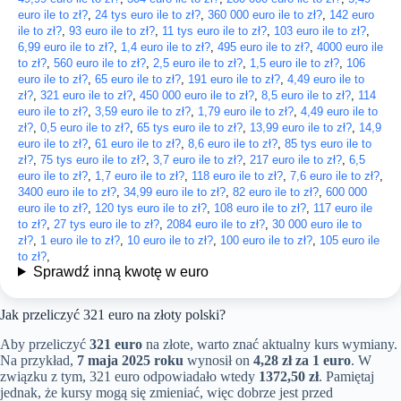
euro ile to zł?
,
24 tys euro ile to zł?
,
360 000 euro ile to zł?
,
142 euro
ile to zł?
,
93 euro ile to zł?
,
11 tys euro ile to zł?
,
103 euro ile to zł?
,
6,99 euro ile to zł?
,
1,4 euro ile to zł?
,
495 euro ile to zł?
,
4000 euro ile
to zł?
,
560 euro ile to zł?
,
2,5 euro ile to zł?
,
1,5 euro ile to zł?
,
106
euro ile to zł?
,
65 euro ile to zł?
,
191 euro ile to zł?
,
4,49 euro ile to
zł?
,
321 euro ile to zł?
,
450 000 euro ile to zł?
,
8,5 euro ile to zł?
,
114
euro ile to zł?
,
3,59 euro ile to zł?
,
1,79 euro ile to zł?
,
4,49 euro ile to
zł?
,
0,5 euro ile to zł?
,
65 tys euro ile to zł?
,
13,99 euro ile to zł?
,
14,9
euro ile to zł?
,
61 euro ile to zł?
,
8,6 euro ile to zł?
,
85 tys euro ile to
zł?
,
75 tys euro ile to zł?
,
3,7 euro ile to zł?
,
217 euro ile to zł?
,
6,5
euro ile to zł?
,
1,7 euro ile to zł?
,
118 euro ile to zł?
,
7,6 euro ile to zł?
,
3400 euro ile to zł?
,
34,99 euro ile to zł?
,
82 euro ile to zł?
,
600 000
euro ile to zł?
,
120 tys euro ile to zł?
,
108 euro ile to zł?
,
117 euro ile
to zł?
,
27 tys euro ile to zł?
,
2084 euro ile to zł?
,
30 000 euro ile to
zł?
,
1 euro ile to zł?
,
10 euro ile to zł?
,
100 euro ile to zł?
,
105 euro ile
to zł?
,
Sprawdź inną kwotę w euro
Jak przeliczyć 321 euro na złoty polski?
Aby przeliczyć
321 euro
na złote, warto znać aktualny kurs wymiany.
Na przykład,
7 maja 2025 roku
wynosił on
4,28 zł za 1 euro
. W
związku z tym, 321 euro odpowiadało wtedy
1372,50 zł
. Pamiętaj
jednak, że kursy mogą się zmieniać, więc dobrze jest przed