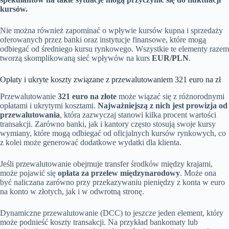
kursów.
Nie można również zapominać o wpływie kursów kupna i sprzedaży
oferowanych przez banki oraz instytucje finansowe, które mogą
odbiegać od średniego kursu rynkowego. Wszystkie te elementy razem
tworzą skomplikowaną sieć wpływów na kurs
EUR/PLN
.
Opłaty i ukryte koszty związane z przewalutowaniem 321 euro na zł
Przewalutowanie
321 euro na złote
może wiązać się z różnorodnymi
opłatami i ukrytymi kosztami.
Najważniejszą z nich jest prowizja od
przewalutowania
, która zazwyczaj stanowi kilka procent wartości
transakcji. Zarówno banki, jak i kantory często stosują swoje kursy
wymiany, które mogą odbiegać od oficjalnych kursów rynkowych, co
z kolei może generować dodatkowe wydatki dla klienta.
Jeśli przewalutowanie obejmuje transfer środków między krajami,
może pojawić się
opłata za przelew międzynarodowy
. Może ona
być naliczana zarówno przy przekazywaniu pieniędzy z konta w euro
na konto w złotych, jak i w odwrotną stronę.
Dynamiczne przewalutowanie (DCC) to jeszcze jeden element, który
może podnieść koszty transakcji. Na przykład bankomaty lub