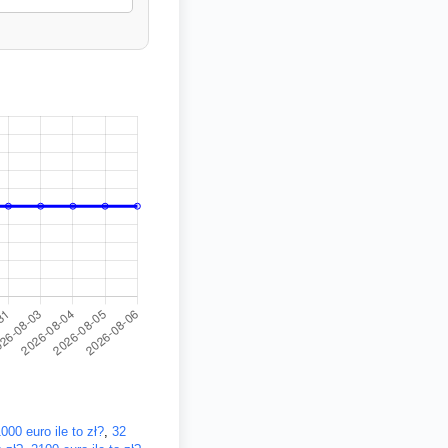
000 euro ile to zł?
,
32