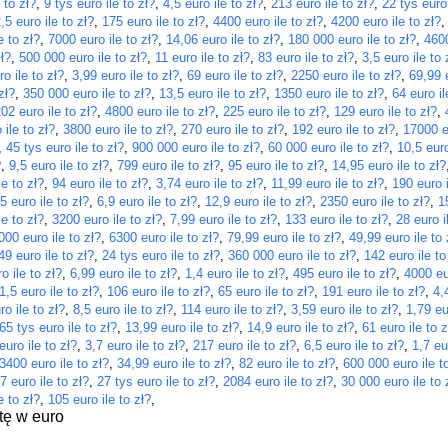
 to zł?
,
9 tys euro ile to zł?
,
4,5 euro ile to zł?
,
213 euro ile to zł?
,
22 tys euro 
,5 euro ile to zł?
,
175 euro ile to zł?
,
4400 euro ile to zł?
,
4200 euro ile to zł?
e to zł?
,
7000 euro ile to zł?
,
14,06 euro ile to zł?
,
180 000 euro ile to zł?
,
4600
ł?
,
500 000 euro ile to zł?
,
11 euro ile to zł?
,
83 euro ile to zł?
,
3,5 euro ile to 
o ile to zł?
,
3,99 euro ile to zł?
,
69 euro ile to zł?
,
2250 euro ile to zł?
,
69,99 e
zł?
,
350 000 euro ile to zł?
,
13,5 euro ile to zł?
,
1350 euro ile to zł?
,
64 euro il
02 euro ile to zł?
,
4800 euro ile to zł?
,
225 euro ile to zł?
,
129 euro ile to zł?
,
 ile to zł?
,
3800 euro ile to zł?
,
270 euro ile to zł?
,
192 euro ile to zł?
,
17000 eu
,
45 tys euro ile to zł?
,
900 000 euro ile to zł?
,
60 000 euro ile to zł?
,
10,5 euro
?
,
9,5 euro ile to zł?
,
799 euro ile to zł?
,
95 euro ile to zł?
,
14,95 euro ile to zł?
le to zł?
,
94 euro ile to zł?
,
3,74 euro ile to zł?
,
11,99 euro ile to zł?
,
190 euro i
5 euro ile to zł?
,
6,9 euro ile to zł?
,
12,9 euro ile to zł?
,
2350 euro ile to zł?
,
1
le to zł?
,
3200 euro ile to zł?
,
7,99 euro ile to zł?
,
133 euro ile to zł?
,
28 euro i
000 euro ile to zł?
,
6300 euro ile to zł?
,
79,99 euro ile to zł?
,
49,99 euro ile to 
49 euro ile to zł?
,
24 tys euro ile to zł?
,
360 000 euro ile to zł?
,
142 euro ile to
o ile to zł?
,
6,99 euro ile to zł?
,
1,4 euro ile to zł?
,
495 euro ile to zł?
,
4000 eur
1,5 euro ile to zł?
,
106 euro ile to zł?
,
65 euro ile to zł?
,
191 euro ile to zł?
,
4,
o ile to zł?
,
8,5 euro ile to zł?
,
114 euro ile to zł?
,
3,59 euro ile to zł?
,
1,79 eu
65 tys euro ile to zł?
,
13,99 euro ile to zł?
,
14,9 euro ile to zł?
,
61 euro ile to z
euro ile to zł?
,
3,7 euro ile to zł?
,
217 euro ile to zł?
,
6,5 euro ile to zł?
,
1,7 eu
3400 euro ile to zł?
,
34,99 euro ile to zł?
,
82 euro ile to zł?
,
600 000 euro ile t
7 euro ile to zł?
,
27 tys euro ile to zł?
,
2084 euro ile to zł?
,
30 000 euro ile to 
e to zł?
,
105 euro ile to zł?
,
tę w euro