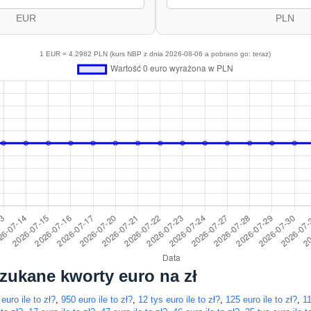
EUR
PLN
1 EUR = 4.2982 PLN (kurs NBP z dnia 2026-08-06 a pobrano go: teraz)
szukane kworty euro na zł
euro ile to zł?
,
950 euro ile to zł?
,
12 tys euro ile to zł?
,
125 euro ile to zł?
,
11