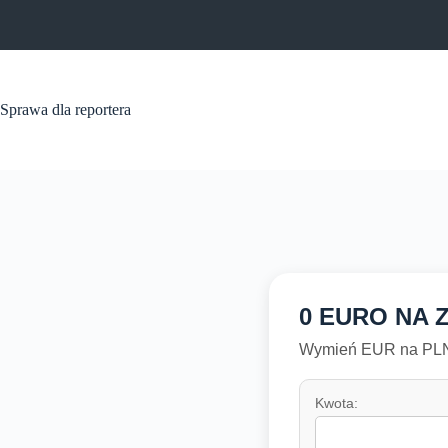
Przejdź
do
treści
Sprawa dla reportera
0 EURO NA 
Wymień EUR na PLN 
Kwota: