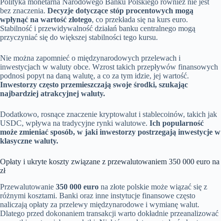
Polityka monetarna Narodowego Banku Polskiego również nie jest
bez znaczenia.
Decyzje dotyczące stóp procentowych mogą
wpłynąć na wartość złotego
, co przekłada się na kurs euro.
Stabilność i przewidywalność działań banku centralnego mogą
przyczyniać się do większej stabilności tego kursu.
Nie można zapomnieć o międzynarodowych przelewach i
inwestycjach w waluty obce. Wzrost takich przepływów finansowych
podnosi popyt na daną walutę, a co za tym idzie, jej wartość.
Inwestorzy często przemieszczają swoje środki, szukając
najbardziej atrakcyjnej waluty.
Dodatkowo, rosnące znaczenie kryptowalut i stablecoinów, takich jak
USDC, wpływa na tradycyjne rynki walutowe.
Ich popularność
może zmieniać sposób, w jaki inwestorzy postrzegają inwestycje w
klasyczne waluty.
Opłaty i ukryte koszty związane z przewalutowaniem 350 000 euro na
zł
Przewalutowanie
350 000 euro
na złote polskie może wiązać się z
różnymi kosztami. Banki oraz inne instytucje finansowe często
naliczają opłaty za przelewy międzynarodowe i wymianę walut.
Dlatego przed dokonaniem transakcji warto dokładnie przeanalizować