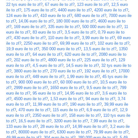
22 tys euro ile to zł?
,
67 euro ile to zł?
,
123 euro ile to zł?
,
12,5 euro
ile to zł?
,
175 euro ile to zł?
,
4400 euro ile to zł?
,
4200 euro ile to zł?
,
124 euro ile to zł?
,
410 euro ile to zł?
,
680 euro ile to zł?
,
7000 euro ile
to zł?
,
14,06 euro ile to zł?
,
180 000 euro ile to zł?
,
4600 euro ile to
zł?
,
169 euro ile to zł?
,
335 euro ile to zł?
,
500 000 euro ile to zł?
,
11
euro ile to zł?
,
83 euro ile to zł?
,
3,5 euro ile to zł?
,
0,79 euro ile to
zł?
,
430 euro ile to zł?
,
110 euro ile to zł?
,
3,99 euro ile to zł?
,
69 euro
ile to zł?
,
2250 euro ile to zł?
,
69,99 euro ile to zł?
,
102 euro ile to zł?
,
19,9 euro ile to zł?
,
350 000 euro ile to zł?
,
13,5 euro ile to zł?
,
1350
euro ile to zł?
,
64 euro ile to zł?
,
620 euro ile to zł?
,
2080 euro ile to
zł?
,
202 euro ile to zł?
,
4800 euro ile to zł?
,
225 euro ile to zł?
,
129
euro ile to zł?
,
4,5 euro ile to zł?
,
14,5 euro ile to zł?
,
32 tys euro ile to
zł?
,
3800 euro ile to zł?
,
270 euro ile to zł?
,
192 euro ile to zł?
,
17000
euro ile to zł?
,
449 euro ile to zł?
,
1,99 euro ile to zł?
,
45 tys euro ile
to zł?
,
900 000 euro ile to zł?
,
60 000 euro ile to zł?
,
10,5 euro ile to
zł?
,
2999 euro ile to zł?
,
1650 euro ile to zł?
,
9,5 euro ile to zł?
,
799
euro ile to zł?
,
95 euro ile to zł?
,
14,95 euro ile to zł?
,
3,6 euro ile to
zł?
,
4500 euro ile to zł?
,
1,53 euro ile to zł?
,
94 euro ile to zł?
,
3,74
euro ile to zł?
,
11,99 euro ile to zł?
,
190 euro ile to zł?
,
39,99 euro ile
to zł?
,
470 euro ile to zł?
,
115 euro ile to zł?
,
6,9 euro ile to zł?
,
12,9
euro ile to zł?
,
2350 euro ile to zł?
,
158 euro ile to zł?
,
110 tys euro ile
to zł?
,
16,5 euro ile to zł?
,
3200 euro ile to zł?
,
7,99 euro ile to zł?
,
133 euro ile to zł?
,
28 euro ile to zł?
,
14,99 euro ile to zł?
,
3,2 euro ile
to zł?
,
80000 euro ile to zł?
,
6300 euro ile to zł?
,
79,99 euro ile to zł?
,
49,99 euro ile to zł?
,
304 euro ile to zł?
,
280 000 euro ile to zł?
,
5,49