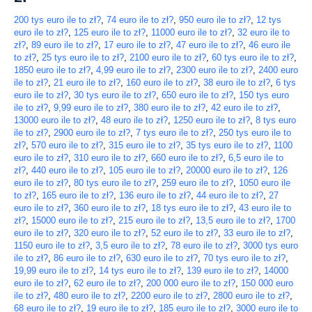
200 tys euro ile to zł?
,
74 euro ile to zł?
,
950 euro ile to zł?
,
12 tys
euro ile to zł?
,
125 euro ile to zł?
,
11000 euro ile to zł?
,
32 euro ile to
zł?
,
89 euro ile to zł?
,
17 euro ile to zł?
,
47 euro ile to zł?
,
46 euro ile
to zł?
,
25 tys euro ile to zł?
,
2100 euro ile to zł?
,
60 tys euro ile to zł?
,
1850 euro ile to zł?
,
4,99 euro ile to zł?
,
2300 euro ile to zł?
,
2400 euro
ile to zł?
,
21 euro ile to zł?
,
160 euro ile to zł?
,
38 euro ile to zł?
,
6 tys
euro ile to zł?
,
30 tys euro ile to zł?
,
650 euro ile to zł?
,
150 tys euro
ile to zł?
,
9,99 euro ile to zł?
,
380 euro ile to zł?
,
42 euro ile to zł?
,
13000 euro ile to zł?
,
48 euro ile to zł?
,
1250 euro ile to zł?
,
8 tys euro
ile to zł?
,
2900 euro ile to zł?
,
7 tys euro ile to zł?
,
250 tys euro ile to
zł?
,
570 euro ile to zł?
,
315 euro ile to zł?
,
35 tys euro ile to zł?
,
1100
euro ile to zł?
,
310 euro ile to zł?
,
660 euro ile to zł?
,
6,5 euro ile to
zł?
,
440 euro ile to zł?
,
105 euro ile to zł?
,
20000 euro ile to zł?
,
126
euro ile to zł?
,
80 tys euro ile to zł?
,
259 euro ile to zł?
,
1050 euro ile
to zł?
,
165 euro ile to zł?
,
136 euro ile to zł?
,
44 euro ile to zł?
,
27
euro ile to zł?
,
360 euro ile to zł?
,
18 tys euro ile to zł?
,
43 euro ile to
zł?
,
15000 euro ile to zł?
,
215 euro ile to zł?
,
13,5 euro ile to zł?
,
1700
euro ile to zł?
,
320 euro ile to zł?
,
52 euro ile to zł?
,
33 euro ile to zł?
,
1150 euro ile to zł?
,
3,5 euro ile to zł?
,
78 euro ile to zł?
,
3000 tys euro
ile to zł?
,
86 euro ile to zł?
,
630 euro ile to zł?
,
70 tys euro ile to zł?
,
19,99 euro ile to zł?
,
14 tys euro ile to zł?
,
139 euro ile to zł?
,
14000
euro ile to zł?
,
62 euro ile to zł?
,
200 000 euro ile to zł?
,
150 000 euro
ile to zł?
,
480 euro ile to zł?
,
2200 euro ile to zł?
,
2800 euro ile to zł?
,
68 euro ile to zł?
,
19 euro ile to zł?
,
185 euro ile to zł?
,
3000 euro ile to