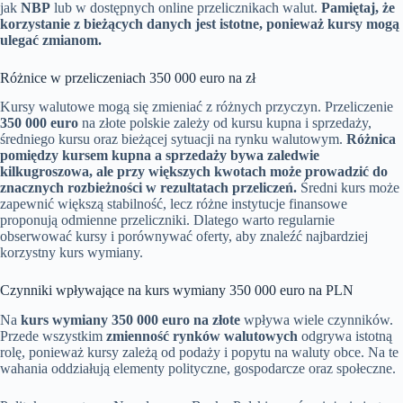
jak
NBP
lub w dostępnych online przelicznikach walut.
Pamiętaj, że
korzystanie z bieżących danych jest istotne, ponieważ kursy mogą
ulegać zmianom.
Różnice w przeliczeniach 350 000 euro na zł
Kursy walutowe mogą się zmieniać z różnych przyczyn. Przeliczenie
350 000 euro
na złote polskie zależy od kursu kupna i sprzedaży,
średniego kursu oraz bieżącej sytuacji na rynku walutowym.
Różnica
pomiędzy kursem kupna a sprzedaży bywa zaledwie
kilkugroszowa, ale przy większych kwotach może prowadzić do
znacznych rozbieżności w rezultatach przeliczeń.
Średni kurs może
zapewnić większą stabilność, lecz różne instytucje finansowe
proponują odmienne przeliczniki. Dlatego warto regularnie
obserwować kursy i porównywać oferty, aby znaleźć najbardziej
korzystny kurs wymiany.
Czynniki wpływające na kurs wymiany 350 000 euro na PLN
Na
kurs wymiany 350 000 euro na złote
wpływa wiele czynników.
Przede wszystkim
zmienność rynków walutowych
odgrywa istotną
rolę, ponieważ kursy zależą od podaży i popytu na waluty obce. Na te
wahania oddziałują elementy polityczne, gospodarcze oraz społeczne.