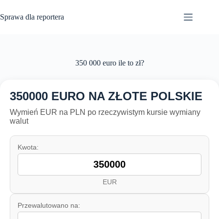
Przejdź
do
Sprawa dla reportera
treści
350 000 euro ile to zł?
350000 EURO NA ZŁOTE POLSKIE
Wymień EUR na PLN po rzeczywistym kursie wymiany
walut
Kwota:
EUR
Przewalutowano na: