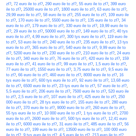
zł?
,
72 euro ile to zł?
,
290 euro ile to zł?
,
55 euro ile to zł?
,
399 euro
ile to zł?
,
25000 euro ile to zł?
,
1800 euro ile to zł?
,
63 euro ile to zł?
,
29,99 euro ile to zł?
,
58 euro ile to zł?
,
255 euro ile to zł?
,
109 euro ile
to zł?
,
170 euro ile to zł?
,
5500 euro ile to zł?
,
135 euro ile to zł?
,
34
euro ile to zł?
,
179 euro ile to zł?
,
330 euro ile to zł?
,
19,99 euro ile to
zł?
,
29 euro ile to zł?
,
50000 euro ile to zł?
,
149 euro ile to zł?
,
40 tys
euro ile to zł?
,
4,99 euro ile to zł?
,
300 tys euro ile to zł?
,
119 euro ile
to zł?
,
53 euro ile to zł?
,
240 euro ile to zł?
,
235 euro ile to zł?
,
13 tys
euro ile to zł?
,
365 euro ile to zł?
,
540 euro ile to zł?
,
9,99 euro ile to
zł?
,
5200 euro ile to zł?
,
230 euro ile to zł?
,
210 euro ile to zł?
,
24 euro
ile to zł?
,
340 euro ile to zł?
,
76 euro ile to zł?
,
420 euro ile to zł?
,
159
euro ile to zł?
,
41 euro ile to zł?
,
99 euro ile to zł?
,
1,5 euro ile to zł?
,
77 euro ile to zł?
,
1550 euro ile to zł?
,
3,75 euro ile to zł?
,
9,5 euro ile
to zł?
,
66 euro ile to zł?
,
460 euro ile to zł?
,
8000 euro ile to zł?
,
16
tys euro ile to zł?
,
600 tys euro ile to zł?
,
92 euro ile to zł?
,
13,68 euro
ile to zł?
,
6500 euro ile to zł?
,
23 tys euro ile to zł?
,
57 euro ile to zł?
,
5,5 euro ile to zł?
,
206 euro ile to zł?
,
7500 euro ile to zł?
,
520 euro ile
to zł?
,
2,5 euro ile to zł?
,
107 euro ile to zł?
,
425 euro ile to zł?
,
250
000 euro ile to zł?
,
28 tys euro ile to zł?
,
155 euro ile to zł?
,
280 euro
ile to zł?
,
370 euro ile to zł?
,
9000 euro ile to zł?
,
260 euro ile to zł?
,
55 tys euro ile to zł?
,
10 000 euro ile to zł?
,
1 tys euro ile to zł?
,
2700
euro ile to zł?
,
2600 euro ile to zł?
,
500 tys euro ile to zł?
,
12,41 euro
ile to zł?
,
6000 euro ile to zł?
,
31 euro ile to zł?
,
485 euro ile to zł?
,
56
euro ile to zł?
,
199 euro ile to zł?
,
13500 euro ile to zł?
,
100 000 euro
ile to zł?
,
9 tys euro ile to zł?
,
4,5 euro ile to zł?
,
213 euro ile to zł?
,