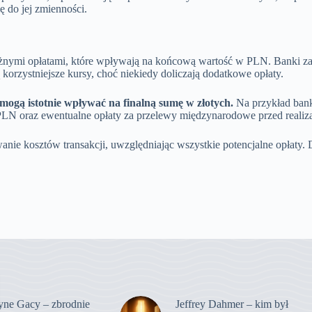
ię do jej zmienności.
żnymi opłatami, które wpływają na końcową wartość w PLN. Banki za
 korzystniejsze kursy, choć niekiedy doliczają dodatkowe opłaty.
mogą istotnie wpływać na finalną sumę w złotych.
Na przykład banki
LN oraz ewentualne opłaty za przelewy międzynarodowe przed realizac
nie kosztów transakcji, uwzględniając wszystkie potencjalne opłaty.
ne Gacy – zbrodnie
Jeffrey Dahmer – kim był