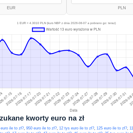
EUR
PLN
1 EUR = 4.3010 PLN (kurs NBP z dnia 2026-08-07 a pobrano go: teraz)
szukane kworty euro na zł
euro ile to zł?
,
950 euro ile to zł?
,
12 tys euro ile to zł?
,
125 euro ile to zł?
,
11