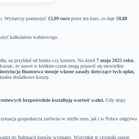
ro. Wystarczy pomnożyć
13,99 euro
przez ten kurs, co daje
59,88
 użyć kalkulatora walutowego.
ła, na przykład od banku czy kantoru. Na dzień
7 maja 2025 roku
,
azuje, że nawet w krótkim czasie mogą pojawić się niewielkie
instytucja finansowa stosuje własne zasady dotyczące tych opłat,
tualne dodatkowe koszty.
centowych bezpośrednio kształtują wartość walut.
Gdy stopy
ytuacja gospodarcza zarówno w strefie euro, jak i w Polsce odgrywa
adzi do fluktuacji kursów wymiany. Wszystkie te czynniki razem