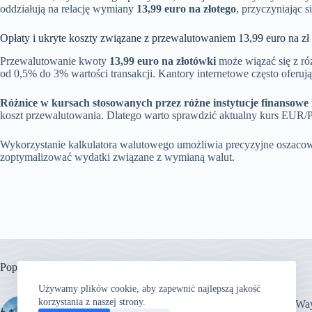
oddziałują na relację wymiany
13,99 euro na złotego
, przyczyniając s
Opłaty i ukryte koszty związane z przewalutowaniem 13,99 euro na zł
Przewalutowanie kwoty
13,99 euro na złotówki
może wiązać się z ró
od 0,5% do 3% wartości transakcji. Kantory internetowe często oferują
Różnice w kursach stosowanych przez różne instytucje finansowe 
koszt przewalutowania. Dlatego warto sprawdzić aktualny kurs EUR/P
Wykorzystanie kalkulatora walutowego umożliwia precyzyjne oszacowa
zoptymalizować wydatki związane z wymianą walut.
Popularne
Używamy plików cookie, aby zapewnić najlepszą jakość
korzystania z naszej strony.
John Way