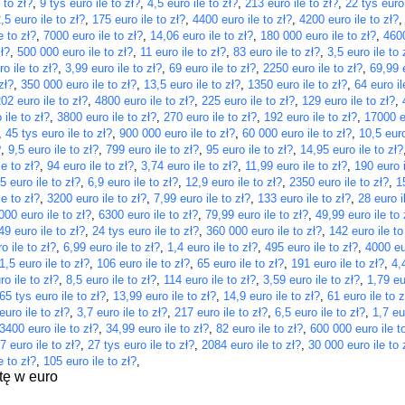
 to zł?
,
9 tys euro ile to zł?
,
4,5 euro ile to zł?
,
213 euro ile to zł?
,
22 tys euro 
,5 euro ile to zł?
,
175 euro ile to zł?
,
4400 euro ile to zł?
,
4200 euro ile to zł?
e to zł?
,
7000 euro ile to zł?
,
14,06 euro ile to zł?
,
180 000 euro ile to zł?
,
4600
ł?
,
500 000 euro ile to zł?
,
11 euro ile to zł?
,
83 euro ile to zł?
,
3,5 euro ile to 
o ile to zł?
,
3,99 euro ile to zł?
,
69 euro ile to zł?
,
2250 euro ile to zł?
,
69,99 e
zł?
,
350 000 euro ile to zł?
,
13,5 euro ile to zł?
,
1350 euro ile to zł?
,
64 euro il
02 euro ile to zł?
,
4800 euro ile to zł?
,
225 euro ile to zł?
,
129 euro ile to zł?
,
 ile to zł?
,
3800 euro ile to zł?
,
270 euro ile to zł?
,
192 euro ile to zł?
,
17000 eu
,
45 tys euro ile to zł?
,
900 000 euro ile to zł?
,
60 000 euro ile to zł?
,
10,5 euro
?
,
9,5 euro ile to zł?
,
799 euro ile to zł?
,
95 euro ile to zł?
,
14,95 euro ile to zł?
le to zł?
,
94 euro ile to zł?
,
3,74 euro ile to zł?
,
11,99 euro ile to zł?
,
190 euro i
5 euro ile to zł?
,
6,9 euro ile to zł?
,
12,9 euro ile to zł?
,
2350 euro ile to zł?
,
1
le to zł?
,
3200 euro ile to zł?
,
7,99 euro ile to zł?
,
133 euro ile to zł?
,
28 euro i
000 euro ile to zł?
,
6300 euro ile to zł?
,
79,99 euro ile to zł?
,
49,99 euro ile to 
49 euro ile to zł?
,
24 tys euro ile to zł?
,
360 000 euro ile to zł?
,
142 euro ile to
o ile to zł?
,
6,99 euro ile to zł?
,
1,4 euro ile to zł?
,
495 euro ile to zł?
,
4000 eur
1,5 euro ile to zł?
,
106 euro ile to zł?
,
65 euro ile to zł?
,
191 euro ile to zł?
,
4,
o ile to zł?
,
8,5 euro ile to zł?
,
114 euro ile to zł?
,
3,59 euro ile to zł?
,
1,79 eu
65 tys euro ile to zł?
,
13,99 euro ile to zł?
,
14,9 euro ile to zł?
,
61 euro ile to z
euro ile to zł?
,
3,7 euro ile to zł?
,
217 euro ile to zł?
,
6,5 euro ile to zł?
,
1,7 eu
3400 euro ile to zł?
,
34,99 euro ile to zł?
,
82 euro ile to zł?
,
600 000 euro ile t
7 euro ile to zł?
,
27 tys euro ile to zł?
,
2084 euro ile to zł?
,
30 000 euro ile to 
e to zł?
,
105 euro ile to zł?
,
tę w euro