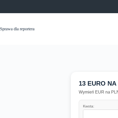
Przejdź
do
treści
Sprawa dla reportera
13 EURO NA
Wymień EUR na PLN 
Kwota: