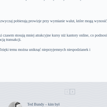
zwyczaj pobierają prowizje przy wymianie walut, które mogą wynosić
 czasem stosują mniej atrakcyjne kursy niż kantory online, co podnosi
ją transakcji.
 Dzięki temu można uniknąć nieprzyjemnych niespodzianek i
Ted Bundy – kim był