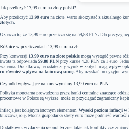
Jak przeliczyć 13,99 euro na złoty polski?
Aby przeliczyć
13,99 euro
na złote, warto skorzystać z aktualnego
złotych
.
Oznacza to, że 13,99 euro przelicza się na 59,88 PLN. Dla precyzyjne
Różnice w przeliczeniach 13,99 euro na zł
Przy konwersji
13,99 euro na złote polskie
mogą wystąpić pewne różni
kwota ta odpowiada
59,88 PLN
przy kursie 4,28 PLN za 1 euro. Jedn
wahania. Dodatkowo, na ostateczny wynik w złotych mają wpływ opłaty
co również wpływa na końcową sumę.
Aby uzyskać precyzyjne wyni
Czynniki wpływające na kurs wymiany 13,99 euro na PLN
Polityka monetarna prowadzona przez banki centralne znacząco oddzia
procentowe w Polsce są wyższe, może to przyciągać zagraniczny kapita
Inflacja jest kolejnym istotnym elementem.
Wysoki poziom inflacji w 
kluczową rolę. Mocna gospodarka strefy euro może podnieść wartość e
Dodatkowo, wydarzenia geopolityczne, takie jak konflikty czy zmian