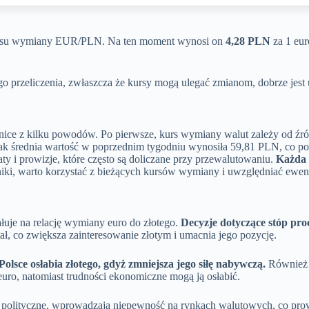
 kursu wymiany EUR/PLN. Na ten moment wynosi on
4,28 PLN
za 1 eu
go przeliczenia, zwłaszcza że kursy mogą ulegać zmianom, dobrze jest
ce z kilku powodów. Po pierwsze, kurs wymiany walut zależy od źród
ak średnia wartość w poprzednim tygodniu wynosiła 59,81 PLN, co pok
 i prowizje, które często są doliczane przy przewalutowaniu.
Każda 
ki, warto korzystać z bieżących kursów wymiany i uwzględniać ewen
łuje na relację wymiany euro do złotego.
Decyzje dotyczące stóp pro
ł, co zwiększa zainteresowanie złotym i umacnia jego pozycję.
Polsce osłabia złotego, gdyż zmniejsza jego siłę nabywczą.
Również s
uro, natomiast trudności ekonomiczne mogą ją osłabić.
y polityczne, wprowadzają niepewność na rynkach walutowych, co prow