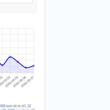
000 euro ile to zł?
,
32