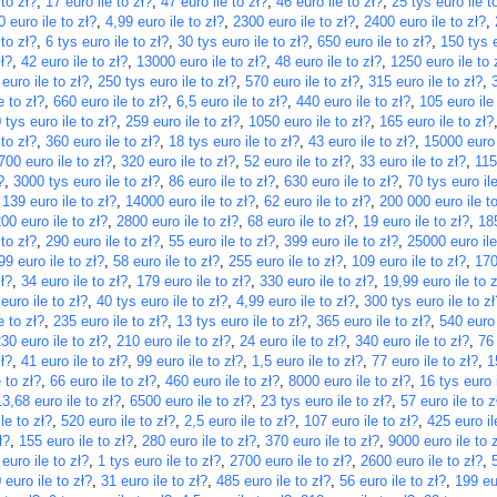
 to zł?
,
17 euro ile to zł?
,
47 euro ile to zł?
,
46 euro ile to zł?
,
25 tys euro ile t
 euro ile to zł?
,
4,99 euro ile to zł?
,
2300 euro ile to zł?
,
2400 euro ile to zł?
,
 to zł?
,
6 tys euro ile to zł?
,
30 tys euro ile to zł?
,
650 euro ile to zł?
,
150 tys e
ł?
,
42 euro ile to zł?
,
13000 euro ile to zł?
,
48 euro ile to zł?
,
1250 euro ile to 
 euro ile to zł?
,
250 tys euro ile to zł?
,
570 euro ile to zł?
,
315 euro ile to zł?
,
e to zł?
,
660 euro ile to zł?
,
6,5 euro ile to zł?
,
440 euro ile to zł?
,
105 euro ile
 tys euro ile to zł?
,
259 euro ile to zł?
,
1050 euro ile to zł?
,
165 euro ile to zł?
 to zł?
,
360 euro ile to zł?
,
18 tys euro ile to zł?
,
43 euro ile to zł?
,
15000 euro 
700 euro ile to zł?
,
320 euro ile to zł?
,
52 euro ile to zł?
,
33 euro ile to zł?
,
115
?
,
3000 tys euro ile to zł?
,
86 euro ile to zł?
,
630 euro ile to zł?
,
70 tys euro ile
,
139 euro ile to zł?
,
14000 euro ile to zł?
,
62 euro ile to zł?
,
200 000 euro ile to
00 euro ile to zł?
,
2800 euro ile to zł?
,
68 euro ile to zł?
,
19 euro ile to zł?
,
185
 to zł?
,
290 euro ile to zł?
,
55 euro ile to zł?
,
399 euro ile to zł?
,
25000 euro ile
99 euro ile to zł?
,
58 euro ile to zł?
,
255 euro ile to zł?
,
109 euro ile to zł?
,
170
ł?
,
34 euro ile to zł?
,
179 euro ile to zł?
,
330 euro ile to zł?
,
19,99 euro ile to z
euro ile to zł?
,
40 tys euro ile to zł?
,
4,99 euro ile to zł?
,
300 tys euro ile to zł
e to zł?
,
235 euro ile to zł?
,
13 tys euro ile to zł?
,
365 euro ile to zł?
,
540 euro 
30 euro ile to zł?
,
210 euro ile to zł?
,
24 euro ile to zł?
,
340 euro ile to zł?
,
76 
ł?
,
41 euro ile to zł?
,
99 euro ile to zł?
,
1,5 euro ile to zł?
,
77 euro ile to zł?
,
1
 to zł?
,
66 euro ile to zł?
,
460 euro ile to zł?
,
8000 euro ile to zł?
,
16 tys euro i
13,68 euro ile to zł?
,
6500 euro ile to zł?
,
23 tys euro ile to zł?
,
57 euro ile to z
le to zł?
,
520 euro ile to zł?
,
2,5 euro ile to zł?
,
107 euro ile to zł?
,
425 euro il
ł?
,
155 euro ile to zł?
,
280 euro ile to zł?
,
370 euro ile to zł?
,
9000 euro ile to 
euro ile to zł?
,
1 tys euro ile to zł?
,
2700 euro ile to zł?
,
2600 euro ile to zł?
,
 euro ile to zł?
,
31 euro ile to zł?
,
485 euro ile to zł?
,
56 euro ile to zł?
,
199 eur