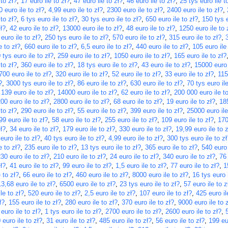
 to zł?
,
17 euro ile to zł?
,
47 euro ile to zł?
,
46 euro ile to zł?
,
25 tys euro ile t
 euro ile to zł?
,
4,99 euro ile to zł?
,
2300 euro ile to zł?
,
2400 euro ile to zł?
,
 to zł?
,
6 tys euro ile to zł?
,
30 tys euro ile to zł?
,
650 euro ile to zł?
,
150 tys e
ł?
,
42 euro ile to zł?
,
13000 euro ile to zł?
,
48 euro ile to zł?
,
1250 euro ile to 
 euro ile to zł?
,
250 tys euro ile to zł?
,
570 euro ile to zł?
,
315 euro ile to zł?
,
e to zł?
,
660 euro ile to zł?
,
6,5 euro ile to zł?
,
440 euro ile to zł?
,
105 euro ile
 tys euro ile to zł?
,
259 euro ile to zł?
,
1050 euro ile to zł?
,
165 euro ile to zł?
 to zł?
,
360 euro ile to zł?
,
18 tys euro ile to zł?
,
43 euro ile to zł?
,
15000 euro 
700 euro ile to zł?
,
320 euro ile to zł?
,
52 euro ile to zł?
,
33 euro ile to zł?
,
115
?
,
3000 tys euro ile to zł?
,
86 euro ile to zł?
,
630 euro ile to zł?
,
70 tys euro ile
,
139 euro ile to zł?
,
14000 euro ile to zł?
,
62 euro ile to zł?
,
200 000 euro ile to
00 euro ile to zł?
,
2800 euro ile to zł?
,
68 euro ile to zł?
,
19 euro ile to zł?
,
185
 to zł?
,
290 euro ile to zł?
,
55 euro ile to zł?
,
399 euro ile to zł?
,
25000 euro ile
99 euro ile to zł?
,
58 euro ile to zł?
,
255 euro ile to zł?
,
109 euro ile to zł?
,
170
ł?
,
34 euro ile to zł?
,
179 euro ile to zł?
,
330 euro ile to zł?
,
19,99 euro ile to z
euro ile to zł?
,
40 tys euro ile to zł?
,
4,99 euro ile to zł?
,
300 tys euro ile to zł
e to zł?
,
235 euro ile to zł?
,
13 tys euro ile to zł?
,
365 euro ile to zł?
,
540 euro 
30 euro ile to zł?
,
210 euro ile to zł?
,
24 euro ile to zł?
,
340 euro ile to zł?
,
76 
ł?
,
41 euro ile to zł?
,
99 euro ile to zł?
,
1,5 euro ile to zł?
,
77 euro ile to zł?
,
1
 to zł?
,
66 euro ile to zł?
,
460 euro ile to zł?
,
8000 euro ile to zł?
,
16 tys euro i
13,68 euro ile to zł?
,
6500 euro ile to zł?
,
23 tys euro ile to zł?
,
57 euro ile to z
le to zł?
,
520 euro ile to zł?
,
2,5 euro ile to zł?
,
107 euro ile to zł?
,
425 euro il
ł?
,
155 euro ile to zł?
,
280 euro ile to zł?
,
370 euro ile to zł?
,
9000 euro ile to 
euro ile to zł?
,
1 tys euro ile to zł?
,
2700 euro ile to zł?
,
2600 euro ile to zł?
,
 euro ile to zł?
,
31 euro ile to zł?
,
485 euro ile to zł?
,
56 euro ile to zł?
,
199 eur