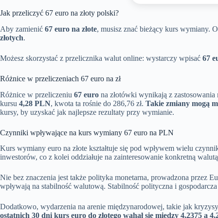
Jak przeliczyć 67 euro na złoty polski?
Aby zamienić
67 euro na złote
, musisz znać bieżący kurs wymiany. O
złotych
.
Możesz skorzystać z przelicznika walut online: wystarczy wpisać
67 e
Różnice w przeliczeniach 67 euro na zł
Różnice w przeliczeniu
67 euro
na złotówki wynikają z zastosowania 
kursu
4,28 PLN
, kwota ta rośnie do 286,76 zł.
Takie zmiany mogą mi
kursy, by uzyskać jak najlepsze rezultaty przy wymianie.
Czynniki wpływające na kurs wymiany 67 euro na PLN
Kurs wymiany euro na złote kształtuje się pod wpływem wielu czynn
inwestorów, co z kolei oddziałuje na zainteresowanie konkretną walutą
Nie bez znaczenia jest także polityka monetarna, prowadzona przez E
wpływają na stabilność walutową. Stabilność polityczna i gospodarc
Dodatkowo, wydarzenia na arenie międzynarodowej, takie jak kryzys
ostatnich 30 dni kurs euro do złotego wahał się między 4,2375 a 