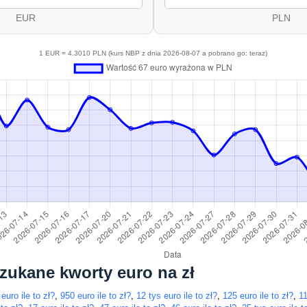
EUR
PLN
1 EUR = 4.3010 PLN (kurs NBP z dnia 2026-08-07 a pobrano go: teraz)
szukane kworty euro na zł
euro ile to zł?
,
950 euro ile to zł?
,
12 tys euro ile to zł?
,
125 euro ile to zł?
,
11