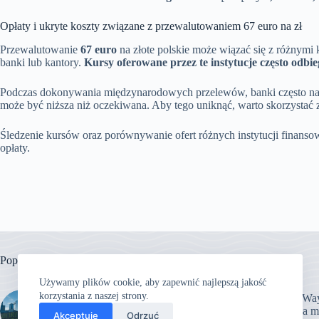
Opłaty i ukryte koszty związane z przewalutowaniem 67 euro na zł
Przewalutowanie
67 euro
na złote polskie może wiązać się z różnymi
banki lub kantory.
Kursy oferowane przez te instytucje często odb
Podczas dokonywania międzynarodowych przelewów, banki często nali
może być niższa niż oczekiwana. Aby tego uniknąć, warto skorzystać
Śledzenie kursów oraz porównywanie ofert różnych instytucji finan
opłaty.
Popularne
Używamy plików cookie, aby zapewnić najlepszą jakość
korzystania z naszej strony.
John Way
200 tys euro ile to zł?
klauna m
Akceptuję
Odrzuć