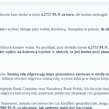
becnie kurs średni wynosi
4.2757 PLN za euro
, ale można zaokrągli
uro
i wybrać złotego jako walutę docelową. Narzędzie to pokaże,
ile 
różnych kursów walut. Na przykład, przy średnim kursie
4,2757 PLN
eć wpływ na końcową wartość w złotych, co jest istotne przy pla
ików.
Istotną rolę odgrywają stopy procentowe zarówno w strefie eur
. Inflacja również odgrywa ważną rolę; wyższa inflacja w danym kraju p
uropejski Bank Centralny oraz Narodowy Bank Polski. Ich decyzje doty
za odgrywa kluczową rolę, ponieważ polityczne niepokoje czy gospod
y finansowe, zmiany cen surowców czy konflikty geopolityczne, mogą
4,2986 PLN, co obrazuje, jak zmienny może być ten rynek.