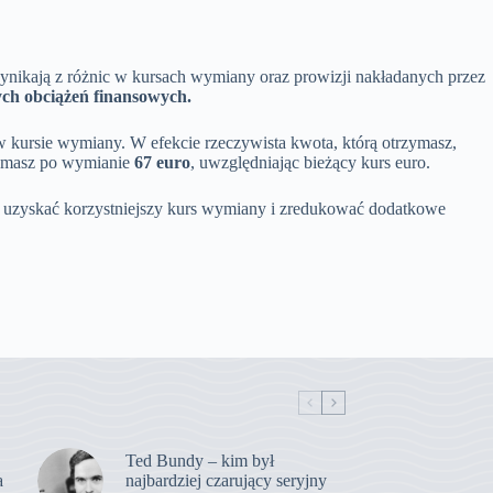
wynikają z różnic w kursach wymiany oraz prowizji nakładanych przez
ych obciążeń finansowych.
 kursie wymiany. W efekcie rzeczywista kwota, którą otrzymasz,
rzymasz po wymianie
67 euro
, uwzględniając bieżący kurs euro.
a uzyskać korzystniejszy kurs wymiany i zredukować dodatkowe
Ted Bundy – kim był
a
najbardziej czarujący seryjny