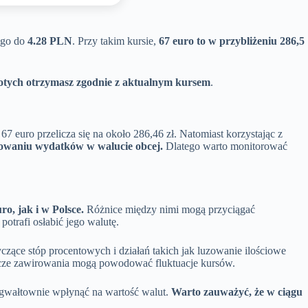
ć go do
4.28 PLN
. Przy takim kursie,
67 euro to w przybliżeniu 286,5
złotych otrzymasz zgodnie z aktualnym kursem
.
, 67 euro przelicza się na około 286,46 zł. Natomiast korzystając z
nowaniu wydatków w walucie obcej.
Dlatego warto monitorować
o, jak i w Polsce.
Różnice między nimi mogą przyciągać
otrafi osłabić jego walutę.
czące stóp procentowych i działań takich jak luzowanie ilościowe
arcze zawirowania mogą powodować fluktuacje kursów.
 gwałtownie wpłynąć na wartość walut.
Warto zauważyć, że w ciągu