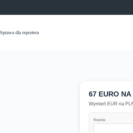
Przejdź
do
treści
Sprawa dla reportera
67 EURO NA
Wymień EUR na PLN 
Kwota: