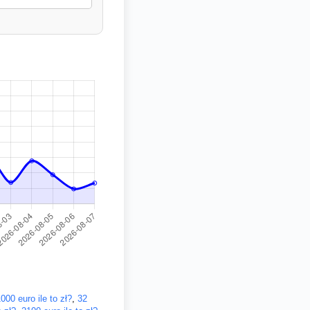
000 euro ile to zł?
,
32