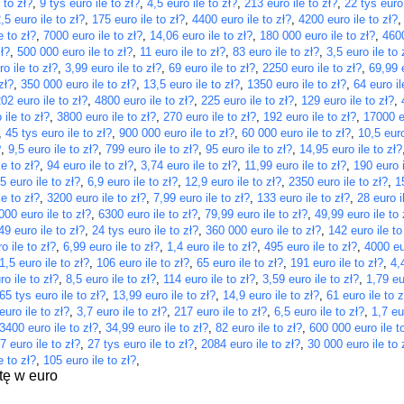
 to zł?
,
9 tys euro ile to zł?
,
4,5 euro ile to zł?
,
213 euro ile to zł?
,
22 tys euro 
,5 euro ile to zł?
,
175 euro ile to zł?
,
4400 euro ile to zł?
,
4200 euro ile to zł?
e to zł?
,
7000 euro ile to zł?
,
14,06 euro ile to zł?
,
180 000 euro ile to zł?
,
4600
ł?
,
500 000 euro ile to zł?
,
11 euro ile to zł?
,
83 euro ile to zł?
,
3,5 euro ile to 
o ile to zł?
,
3,99 euro ile to zł?
,
69 euro ile to zł?
,
2250 euro ile to zł?
,
69,99 e
zł?
,
350 000 euro ile to zł?
,
13,5 euro ile to zł?
,
1350 euro ile to zł?
,
64 euro il
02 euro ile to zł?
,
4800 euro ile to zł?
,
225 euro ile to zł?
,
129 euro ile to zł?
,
 ile to zł?
,
3800 euro ile to zł?
,
270 euro ile to zł?
,
192 euro ile to zł?
,
17000 eu
,
45 tys euro ile to zł?
,
900 000 euro ile to zł?
,
60 000 euro ile to zł?
,
10,5 euro
?
,
9,5 euro ile to zł?
,
799 euro ile to zł?
,
95 euro ile to zł?
,
14,95 euro ile to zł?
le to zł?
,
94 euro ile to zł?
,
3,74 euro ile to zł?
,
11,99 euro ile to zł?
,
190 euro i
5 euro ile to zł?
,
6,9 euro ile to zł?
,
12,9 euro ile to zł?
,
2350 euro ile to zł?
,
1
le to zł?
,
3200 euro ile to zł?
,
7,99 euro ile to zł?
,
133 euro ile to zł?
,
28 euro i
000 euro ile to zł?
,
6300 euro ile to zł?
,
79,99 euro ile to zł?
,
49,99 euro ile to 
49 euro ile to zł?
,
24 tys euro ile to zł?
,
360 000 euro ile to zł?
,
142 euro ile to
o ile to zł?
,
6,99 euro ile to zł?
,
1,4 euro ile to zł?
,
495 euro ile to zł?
,
4000 eur
1,5 euro ile to zł?
,
106 euro ile to zł?
,
65 euro ile to zł?
,
191 euro ile to zł?
,
4,
o ile to zł?
,
8,5 euro ile to zł?
,
114 euro ile to zł?
,
3,59 euro ile to zł?
,
1,79 eu
65 tys euro ile to zł?
,
13,99 euro ile to zł?
,
14,9 euro ile to zł?
,
61 euro ile to z
euro ile to zł?
,
3,7 euro ile to zł?
,
217 euro ile to zł?
,
6,5 euro ile to zł?
,
1,7 eu
3400 euro ile to zł?
,
34,99 euro ile to zł?
,
82 euro ile to zł?
,
600 000 euro ile t
7 euro ile to zł?
,
27 tys euro ile to zł?
,
2084 euro ile to zł?
,
30 000 euro ile to 
e to zł?
,
105 euro ile to zł?
,
tę w euro