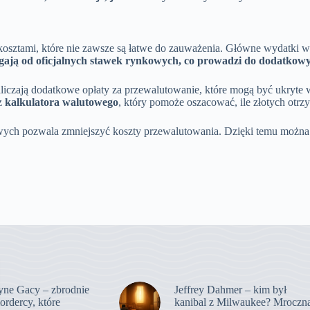
 kosztami, które nie zawsze są łatwe do zauważenia. Główne wydatki 
iegają od oficjalnych stawek rynkowych, co prowadzi do dodatkow
czają dodatkowe opłaty za przewalutowanie, które mogą być ukryte w
 z
kalkulatora walutowego
, który pomoże oszacować, ile złotych ot
sowych pozwala zmniejszyć koszty przewalutowania. Dzięki temu możn
ne Gacy – zbrodnie
Jeffrey Dahmer – kim był
ordercy, które
kanibal z Milwaukee? Mroczn