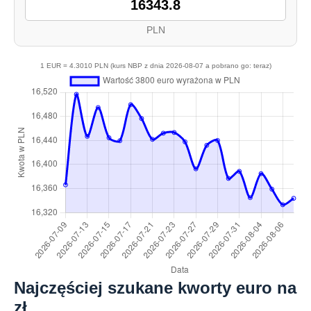
PLN
1 EUR = 4.3010 PLN (kurs NBP z dnia 2026-08-07 a pobrano go: teraz)
Najczęściej szukane kworty euro na
zł