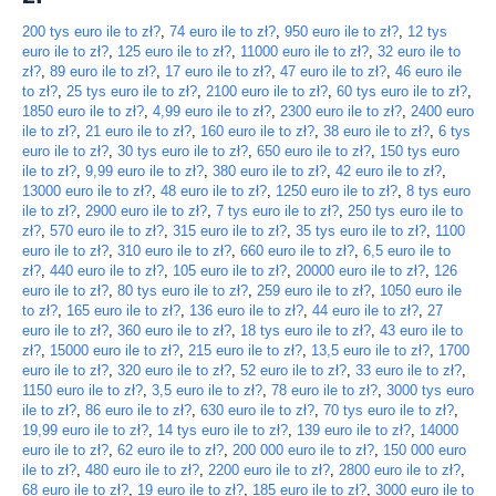
200 tys euro ile to zł?
,
74 euro ile to zł?
,
950 euro ile to zł?
,
12 tys
euro ile to zł?
,
125 euro ile to zł?
,
11000 euro ile to zł?
,
32 euro ile to
zł?
,
89 euro ile to zł?
,
17 euro ile to zł?
,
47 euro ile to zł?
,
46 euro ile
to zł?
,
25 tys euro ile to zł?
,
2100 euro ile to zł?
,
60 tys euro ile to zł?
,
1850 euro ile to zł?
,
4,99 euro ile to zł?
,
2300 euro ile to zł?
,
2400 euro
ile to zł?
,
21 euro ile to zł?
,
160 euro ile to zł?
,
38 euro ile to zł?
,
6 tys
euro ile to zł?
,
30 tys euro ile to zł?
,
650 euro ile to zł?
,
150 tys euro
ile to zł?
,
9,99 euro ile to zł?
,
380 euro ile to zł?
,
42 euro ile to zł?
,
13000 euro ile to zł?
,
48 euro ile to zł?
,
1250 euro ile to zł?
,
8 tys euro
ile to zł?
,
2900 euro ile to zł?
,
7 tys euro ile to zł?
,
250 tys euro ile to
zł?
,
570 euro ile to zł?
,
315 euro ile to zł?
,
35 tys euro ile to zł?
,
1100
euro ile to zł?
,
310 euro ile to zł?
,
660 euro ile to zł?
,
6,5 euro ile to
zł?
,
440 euro ile to zł?
,
105 euro ile to zł?
,
20000 euro ile to zł?
,
126
euro ile to zł?
,
80 tys euro ile to zł?
,
259 euro ile to zł?
,
1050 euro ile
to zł?
,
165 euro ile to zł?
,
136 euro ile to zł?
,
44 euro ile to zł?
,
27
euro ile to zł?
,
360 euro ile to zł?
,
18 tys euro ile to zł?
,
43 euro ile to
zł?
,
15000 euro ile to zł?
,
215 euro ile to zł?
,
13,5 euro ile to zł?
,
1700
euro ile to zł?
,
320 euro ile to zł?
,
52 euro ile to zł?
,
33 euro ile to zł?
,
1150 euro ile to zł?
,
3,5 euro ile to zł?
,
78 euro ile to zł?
,
3000 tys euro
ile to zł?
,
86 euro ile to zł?
,
630 euro ile to zł?
,
70 tys euro ile to zł?
,
19,99 euro ile to zł?
,
14 tys euro ile to zł?
,
139 euro ile to zł?
,
14000
euro ile to zł?
,
62 euro ile to zł?
,
200 000 euro ile to zł?
,
150 000 euro
ile to zł?
,
480 euro ile to zł?
,
2200 euro ile to zł?
,
2800 euro ile to zł?
,
68 euro ile to zł?
,
19 euro ile to zł?
,
185 euro ile to zł?
,
3000 euro ile to