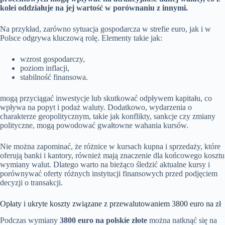
kolei oddziałuje na jej wartość w porównaniu z innymi.
Na przykład, zarówno sytuacja gospodarcza w strefie euro, jak i w
Polsce odgrywa kluczową rolę. Elementy takie jak:
wzrost gospodarczy,
poziom inflacji,
stabilność finansowa.
mogą przyciągać inwestycje lub skutkować odpływem kapitału, co
wpływa na popyt i podaż waluty. Dodatkowo, wydarzenia o
charakterze geopolitycznym, takie jak konflikty, sankcje czy zmiany
polityczne, mogą powodować gwałtowne wahania kursów.
Nie można zapominać, że różnice w kursach kupna i sprzedaży, które
oferują banki i kantory, również mają znaczenie dla końcowego kosztu
wymiany walut. Dlatego warto na bieżąco śledzić aktualne kursy i
porównywać oferty różnych instytucji finansowych przed podjęciem
decyzji o transakcji.
Opłaty i ukryte koszty związane z przewalutowaniem 3800 euro na zł
Podczas wymiany
3800 euro na polskie złote
można natknąć się na