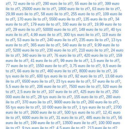
zł?
,
72 euro ile to zł?
,
290 euro ile to zł?
,
55 euro ile to zł?
,
399 euro
ile to zł?
,
25000 euro ile to zł?
,
1800 euro ile to zł?
,
63 euro ile to zł?
,
29,99 euro ile to zł?
,
58 euro ile to zł?
,
255 euro ile to zł?
,
109 euro ile
to zł?
,
170 euro ile to zł?
,
5500 euro ile to zł?
,
135 euro ile to zł?
,
34
euro ile to zł?
,
179 euro ile to zł?
,
330 euro ile to zł?
,
19,99 euro ile to
zł?
,
29 euro ile to zł?
,
50000 euro ile to zł?
,
149 euro ile to zł?
,
40 tys
euro ile to zł?
,
4,99 euro ile to zł?
,
300 tys euro ile to zł?
,
119 euro ile
to zł?
,
53 euro ile to zł?
,
240 euro ile to zł?
,
235 euro ile to zł?
,
13 tys
euro ile to zł?
,
365 euro ile to zł?
,
540 euro ile to zł?
,
9,99 euro ile to
zł?
,
5200 euro ile to zł?
,
230 euro ile to zł?
,
210 euro ile to zł?
,
24 euro
ile to zł?
,
340 euro ile to zł?
,
76 euro ile to zł?
,
420 euro ile to zł?
,
159
euro ile to zł?
,
41 euro ile to zł?
,
99 euro ile to zł?
,
1,5 euro ile to zł?
,
77 euro ile to zł?
,
1550 euro ile to zł?
,
3,75 euro ile to zł?
,
9,5 euro ile
to zł?
,
66 euro ile to zł?
,
460 euro ile to zł?
,
8000 euro ile to zł?
,
16
tys euro ile to zł?
,
600 tys euro ile to zł?
,
92 euro ile to zł?
,
13,68 euro
ile to zł?
,
6500 euro ile to zł?
,
23 tys euro ile to zł?
,
57 euro ile to zł?
,
5,5 euro ile to zł?
,
206 euro ile to zł?
,
7500 euro ile to zł?
,
520 euro ile
to zł?
,
2,5 euro ile to zł?
,
107 euro ile to zł?
,
425 euro ile to zł?
,
250
000 euro ile to zł?
,
28 tys euro ile to zł?
,
155 euro ile to zł?
,
280 euro
ile to zł?
,
370 euro ile to zł?
,
9000 euro ile to zł?
,
260 euro ile to zł?
,
55 tys euro ile to zł?
,
10 000 euro ile to zł?
,
1 tys euro ile to zł?
,
2700
euro ile to zł?
,
2600 euro ile to zł?
,
500 tys euro ile to zł?
,
12,41 euro
ile to zł?
,
6000 euro ile to zł?
,
31 euro ile to zł?
,
485 euro ile to zł?
,
56
euro ile to zł?
,
199 euro ile to zł?
,
13500 euro ile to zł?
,
100 000 euro
ile to zł?
,
9 tys euro ile to zł?
,
4,5 euro ile to zł?
,
213 euro ile to zł?
,