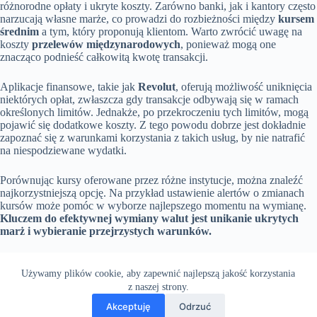
różnorodne opłaty i ukryte koszty. Zarówno banki, jak i kantory często
narzucają własne marże, co prowadzi do rozbieżności między
kursem
średnim
a tym, który proponują klientom. Warto zwrócić uwagę na
koszty
przelewów międzynarodowych
, ponieważ mogą one
znacząco podnieść całkowitą kwotę transakcji.
Aplikacje finansowe, takie jak
Revolut
, oferują możliwość uniknięcia
niektórych opłat, zwłaszcza gdy transakcje odbywają się w ramach
określonych limitów. Jednakże, po przekroczeniu tych limitów, mogą
pojawić się dodatkowe koszty. Z tego powodu dobrze jest dokładnie
zapoznać się z warunkami korzystania z takich usług, by nie natrafić
na niespodziewane wydatki.
Porównując kursy oferowane przez różne instytucje, można znaleźć
najkorzystniejszą opcję. Na przykład ustawienie alertów o zmianach
kursów może pomóc w wyborze najlepszego momentu na wymianę.
Kluczem do efektywnej wymiany walut jest unikanie ukrytych
marż i wybieranie przejrzystych warunków.
Używamy plików cookie, aby zapewnić najlepszą jakość korzystania
z naszej strony.
Akceptuję
Odrzuć
Wszelkie prawa
Terms & Services
|
Privacy