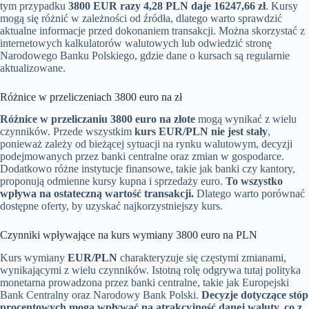
tym przypadku
3800 EUR razy 4,28 PLN daje 16247,66 zł
. Kursy
mogą się różnić w zależności od źródła, dlatego warto sprawdzić
aktualne informacje przed dokonaniem transakcji. Można skorzystać z
internetowych kalkulatorów walutowych lub odwiedzić stronę
Narodowego Banku Polskiego, gdzie dane o kursach są regularnie
aktualizowane.
Różnice w przeliczeniach 3800 euro na zł
Różnice w przeliczaniu 3800 euro na złote
mogą wynikać z wielu
czynników. Przede wszystkim
kurs EUR/PLN nie jest stały
,
ponieważ zależy od bieżącej sytuacji na rynku walutowym, decyzji
podejmowanych przez banki centralne oraz zmian w gospodarce.
Dodatkowo różne instytucje finansowe, takie jak banki czy kantory,
proponują odmienne kursy kupna i sprzedaży euro.
To wszystko
wpływa na ostateczną wartość transakcji.
Dlatego warto porównać
dostępne oferty, by uzyskać najkorzystniejszy kurs.
Czynniki wpływające na kurs wymiany 3800 euro na PLN
Kurs wymiany
EUR/PLN
charakteryzuje się częstymi zmianami,
wynikającymi z wielu czynników. Istotną rolę odgrywa tutaj polityka
monetarna prowadzona przez banki centralne, takie jak Europejski
Bank Centralny oraz Narodowy Bank Polski.
Decyzje dotyczące stóp
procentowych mogą wpływać na atrakcyjność danej waluty, co z