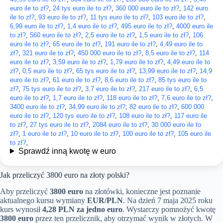
euro ile to zł?
,
24 tys euro ile to zł?
,
360 000 euro ile to zł?
,
142 euro
ile to zł?
,
93 euro ile to zł?
,
11 tys euro ile to zł?
,
103 euro ile to zł?
,
6,99 euro ile to zł?
,
1,4 euro ile to zł?
,
495 euro ile to zł?
,
4000 euro ile
to zł?
,
560 euro ile to zł?
,
2,5 euro ile to zł?
,
1,5 euro ile to zł?
,
106
euro ile to zł?
,
65 euro ile to zł?
,
191 euro ile to zł?
,
4,49 euro ile to
zł?
,
321 euro ile to zł?
,
450 000 euro ile to zł?
,
8,5 euro ile to zł?
,
114
euro ile to zł?
,
3,59 euro ile to zł?
,
1,79 euro ile to zł?
,
4,49 euro ile to
zł?
,
0,5 euro ile to zł?
,
65 tys euro ile to zł?
,
13,99 euro ile to zł?
,
14,9
euro ile to zł?
,
61 euro ile to zł?
,
8,6 euro ile to zł?
,
85 tys euro ile to
zł?
,
75 tys euro ile to zł?
,
3,7 euro ile to zł?
,
217 euro ile to zł?
,
6,5
euro ile to zł?
,
1,7 euro ile to zł?
,
118 euro ile to zł?
,
7,6 euro ile to zł?
,
3400 euro ile to zł?
,
34,99 euro ile to zł?
,
82 euro ile to zł?
,
600 000
euro ile to zł?
,
120 tys euro ile to zł?
,
108 euro ile to zł?
,
117 euro ile
to zł?
,
27 tys euro ile to zł?
,
2084 euro ile to zł?
,
30 000 euro ile to
zł?
,
1 euro ile to zł?
,
10 euro ile to zł?
,
100 euro ile to zł?
,
105 euro ile
to zł?
,
Sprawdź inną kwotę w euro
Jak przeliczyć 3800 euro na złoty polski?
Aby przeliczyć
3800 euro
na złotówki, konieczne jest poznanie
aktualnego kursu wymiany
EUR/PLN
. Na dzień 7 maja 2025 roku
kurs wynosił
4,28 PLN za jedno euro
. Wystarczy pomnożyć kwotę
3800 euro
przez ten przelicznik, aby otrzymać wynik w złotych. W