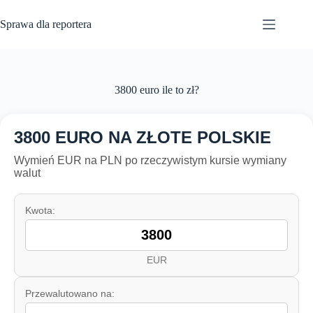
Przejdź
do
Sprawa dla reportera
treści
3800 euro ile to zł?
3800 EURO NA ZŁOTE POLSKIE
Wymień EUR na PLN po rzeczywistym kursie wymiany
walut
Kwota:
EUR
Przewalutowano na: