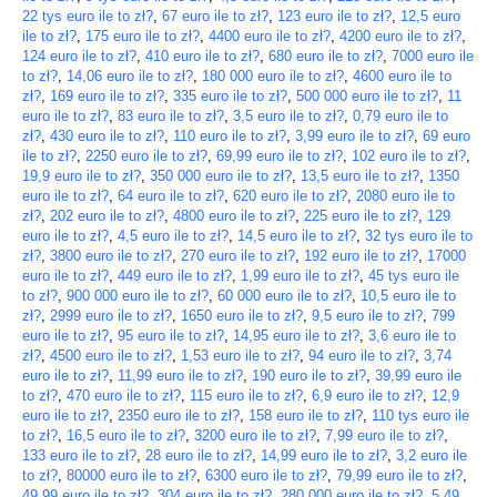
22 tys euro ile to zł?
,
67 euro ile to zł?
,
123 euro ile to zł?
,
12,5 euro
ile to zł?
,
175 euro ile to zł?
,
4400 euro ile to zł?
,
4200 euro ile to zł?
,
124 euro ile to zł?
,
410 euro ile to zł?
,
680 euro ile to zł?
,
7000 euro ile
to zł?
,
14,06 euro ile to zł?
,
180 000 euro ile to zł?
,
4600 euro ile to
zł?
,
169 euro ile to zł?
,
335 euro ile to zł?
,
500 000 euro ile to zł?
,
11
euro ile to zł?
,
83 euro ile to zł?
,
3,5 euro ile to zł?
,
0,79 euro ile to
zł?
,
430 euro ile to zł?
,
110 euro ile to zł?
,
3,99 euro ile to zł?
,
69 euro
ile to zł?
,
2250 euro ile to zł?
,
69,99 euro ile to zł?
,
102 euro ile to zł?
,
19,9 euro ile to zł?
,
350 000 euro ile to zł?
,
13,5 euro ile to zł?
,
1350
euro ile to zł?
,
64 euro ile to zł?
,
620 euro ile to zł?
,
2080 euro ile to
zł?
,
202 euro ile to zł?
,
4800 euro ile to zł?
,
225 euro ile to zł?
,
129
euro ile to zł?
,
4,5 euro ile to zł?
,
14,5 euro ile to zł?
,
32 tys euro ile to
zł?
,
3800 euro ile to zł?
,
270 euro ile to zł?
,
192 euro ile to zł?
,
17000
euro ile to zł?
,
449 euro ile to zł?
,
1,99 euro ile to zł?
,
45 tys euro ile
to zł?
,
900 000 euro ile to zł?
,
60 000 euro ile to zł?
,
10,5 euro ile to
zł?
,
2999 euro ile to zł?
,
1650 euro ile to zł?
,
9,5 euro ile to zł?
,
799
euro ile to zł?
,
95 euro ile to zł?
,
14,95 euro ile to zł?
,
3,6 euro ile to
zł?
,
4500 euro ile to zł?
,
1,53 euro ile to zł?
,
94 euro ile to zł?
,
3,74
euro ile to zł?
,
11,99 euro ile to zł?
,
190 euro ile to zł?
,
39,99 euro ile
to zł?
,
470 euro ile to zł?
,
115 euro ile to zł?
,
6,9 euro ile to zł?
,
12,9
euro ile to zł?
,
2350 euro ile to zł?
,
158 euro ile to zł?
,
110 tys euro ile
to zł?
,
16,5 euro ile to zł?
,
3200 euro ile to zł?
,
7,99 euro ile to zł?
,
133 euro ile to zł?
,
28 euro ile to zł?
,
14,99 euro ile to zł?
,
3,2 euro ile
to zł?
,
80000 euro ile to zł?
,
6300 euro ile to zł?
,
79,99 euro ile to zł?
,
49,99 euro ile to zł?
,
304 euro ile to zł?
,
280 000 euro ile to zł?
,
5,49