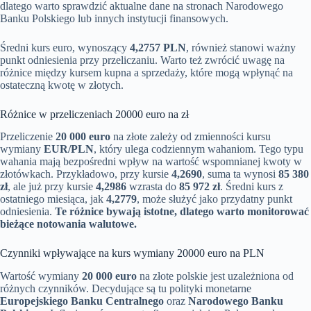
dlatego warto sprawdzić aktualne dane na stronach Narodowego
Banku Polskiego lub innych instytucji finansowych.
Średni kurs euro, wynoszący
4,2757 PLN
, również stanowi ważny
punkt odniesienia przy przeliczaniu. Warto też zwrócić uwagę na
różnice między kursem kupna a sprzedaży, które mogą wpłynąć na
ostateczną kwotę w złotych.
Różnice w przeliczeniach 20000 euro na zł
Przeliczenie
20 000 euro
na złote zależy od zmienności kursu
wymiany
EUR/PLN
, który ulega codziennym wahaniom. Tego typu
wahania mają bezpośredni wpływ na wartość wspomnianej kwoty w
złotówkach. Przykładowo, przy kursie
4,2690
, suma ta wynosi
85 380
zł
, ale już przy kursie
4,2986
wzrasta do
85 972 zł
. Średni kurs z
ostatniego miesiąca, jak
4,2779
, może służyć jako przydatny punkt
odniesienia.
Te różnice bywają istotne, dlatego warto monitorować
bieżące notowania walutowe.
Czynniki wpływające na kurs wymiany 20000 euro na PLN
Wartość wymiany
20 000 euro
na złote polskie jest uzależniona od
różnych czynników. Decydujące są tu polityki monetarne
Europejskiego Banku Centralnego
oraz
Narodowego Banku