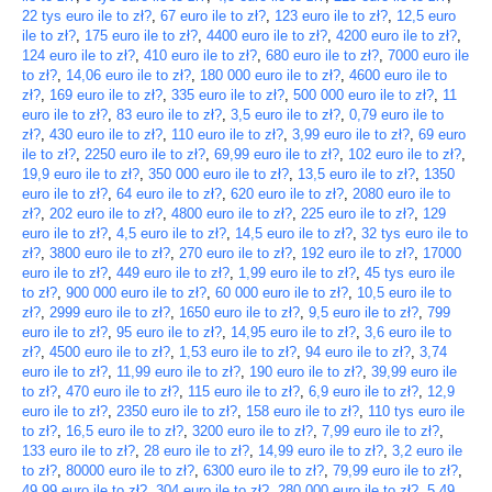
22 tys euro ile to zł?
,
67 euro ile to zł?
,
123 euro ile to zł?
,
12,5 euro
ile to zł?
,
175 euro ile to zł?
,
4400 euro ile to zł?
,
4200 euro ile to zł?
,
124 euro ile to zł?
,
410 euro ile to zł?
,
680 euro ile to zł?
,
7000 euro ile
to zł?
,
14,06 euro ile to zł?
,
180 000 euro ile to zł?
,
4600 euro ile to
zł?
,
169 euro ile to zł?
,
335 euro ile to zł?
,
500 000 euro ile to zł?
,
11
euro ile to zł?
,
83 euro ile to zł?
,
3,5 euro ile to zł?
,
0,79 euro ile to
zł?
,
430 euro ile to zł?
,
110 euro ile to zł?
,
3,99 euro ile to zł?
,
69 euro
ile to zł?
,
2250 euro ile to zł?
,
69,99 euro ile to zł?
,
102 euro ile to zł?
,
19,9 euro ile to zł?
,
350 000 euro ile to zł?
,
13,5 euro ile to zł?
,
1350
euro ile to zł?
,
64 euro ile to zł?
,
620 euro ile to zł?
,
2080 euro ile to
zł?
,
202 euro ile to zł?
,
4800 euro ile to zł?
,
225 euro ile to zł?
,
129
euro ile to zł?
,
4,5 euro ile to zł?
,
14,5 euro ile to zł?
,
32 tys euro ile to
zł?
,
3800 euro ile to zł?
,
270 euro ile to zł?
,
192 euro ile to zł?
,
17000
euro ile to zł?
,
449 euro ile to zł?
,
1,99 euro ile to zł?
,
45 tys euro ile
to zł?
,
900 000 euro ile to zł?
,
60 000 euro ile to zł?
,
10,5 euro ile to
zł?
,
2999 euro ile to zł?
,
1650 euro ile to zł?
,
9,5 euro ile to zł?
,
799
euro ile to zł?
,
95 euro ile to zł?
,
14,95 euro ile to zł?
,
3,6 euro ile to
zł?
,
4500 euro ile to zł?
,
1,53 euro ile to zł?
,
94 euro ile to zł?
,
3,74
euro ile to zł?
,
11,99 euro ile to zł?
,
190 euro ile to zł?
,
39,99 euro ile
to zł?
,
470 euro ile to zł?
,
115 euro ile to zł?
,
6,9 euro ile to zł?
,
12,9
euro ile to zł?
,
2350 euro ile to zł?
,
158 euro ile to zł?
,
110 tys euro ile
to zł?
,
16,5 euro ile to zł?
,
3200 euro ile to zł?
,
7,99 euro ile to zł?
,
133 euro ile to zł?
,
28 euro ile to zł?
,
14,99 euro ile to zł?
,
3,2 euro ile
to zł?
,
80000 euro ile to zł?
,
6300 euro ile to zł?
,
79,99 euro ile to zł?
,
49,99 euro ile to zł?
,
304 euro ile to zł?
,
280 000 euro ile to zł?
,
5,49