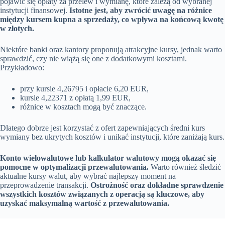
pojawić się opłaty za przelew i wymianę, które zależą od wybranej
instytucji finansowej.
Istotne jest, aby zwrócić uwagę na różnice
między kursem kupna a sprzedaży, co wpływa na końcową kwotę
w złotych.
Niektóre banki oraz kantory proponują atrakcyjne kursy, jednak warto
sprawdzić, czy nie wiążą się one z dodatkowymi kosztami.
Przykładowo:
przy kursie 4,26795 i opłacie 6,20 EUR,
kursie 4,22371 z opłatą 1,99 EUR,
różnice w kosztach mogą być znaczące.
Dlatego dobrze jest korzystać z ofert zapewniających średni kurs
wymiany bez ukrytych kosztów i unikać instytucji, które zaniżają kurs.
Konto wielowalutowe lub kalkulator walutowy mogą okazać się
pomocne w optymalizacji przewalutowania.
Warto również śledzić
aktualne kursy walut, aby wybrać najlepszy moment na
przeprowadzenie transakcji.
Ostrożność oraz dokładne sprawdzenie
wszystkich kosztów związanych z operacją są kluczowe, aby
uzyskać maksymalną wartość z przewalutowania.