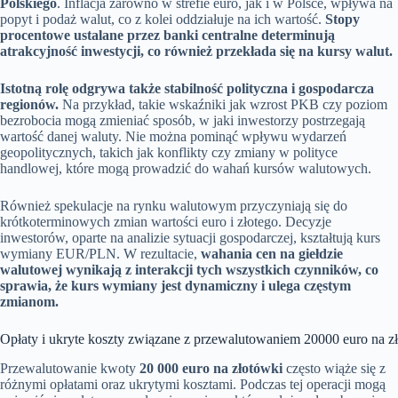
Polskiego
. Inflacja zarówno w strefie euro, jak i w Polsce, wpływa na
popyt i podaż walut, co z kolei oddziałuje na ich wartość.
Stopy
procentowe ustalane przez banki centralne determinują
atrakcyjność inwestycji, co również przekłada się na kursy walut.
Istotną rolę odgrywa także stabilność polityczna i gospodarcza
regionów.
Na przykład, takie wskaźniki jak wzrost PKB czy poziom
bezrobocia mogą zmieniać sposób, w jaki inwestorzy postrzegają
wartość danej waluty. Nie można pominąć wpływu wydarzeń
geopolitycznych, takich jak konflikty czy zmiany w polityce
handlowej, które mogą prowadzić do wahań kursów walutowych.
Również spekulacje na rynku walutowym przyczyniają się do
krótkoterminowych zmian wartości euro i złotego. Decyzje
inwestorów, oparte na analizie sytuacji gospodarczej, kształtują kurs
wymiany EUR/PLN. W rezultacie,
wahania cen na giełdzie
walutowej wynikają z interakcji tych wszystkich czynników, co
sprawia, że kurs wymiany jest dynamiczny i ulega częstym
zmianom.
Opłaty i ukryte koszty związane z przewalutowaniem 20000 euro na zł
Przewalutowanie kwoty
20 000 euro na złotówki
często wiąże się z
różnymi opłatami oraz ukrytymi kosztami. Podczas tej operacji mogą