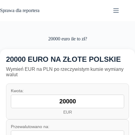
Przejdź
do
Sprawa dla reportera
treści
20000 euro ile to zł?
20000 EURO NA ZŁOTE POLSKIE
Wymień EUR na PLN po rzeczywistym kursie wymiany
walut
Kwota:
EUR
Przewalutowano na: