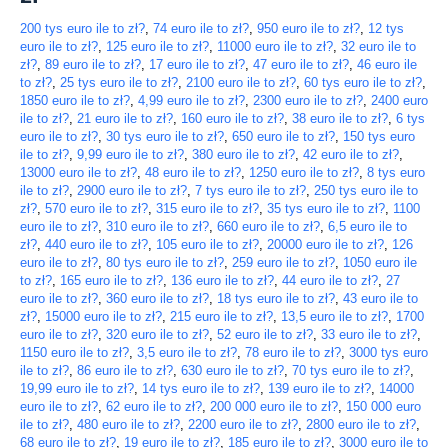
200 tys euro ile to zł?
,
74 euro ile to zł?
,
950 euro ile to zł?
,
12 tys
euro ile to zł?
,
125 euro ile to zł?
,
11000 euro ile to zł?
,
32 euro ile to
zł?
,
89 euro ile to zł?
,
17 euro ile to zł?
,
47 euro ile to zł?
,
46 euro ile
to zł?
,
25 tys euro ile to zł?
,
2100 euro ile to zł?
,
60 tys euro ile to zł?
,
1850 euro ile to zł?
,
4,99 euro ile to zł?
,
2300 euro ile to zł?
,
2400 euro
ile to zł?
,
21 euro ile to zł?
,
160 euro ile to zł?
,
38 euro ile to zł?
,
6 tys
euro ile to zł?
,
30 tys euro ile to zł?
,
650 euro ile to zł?
,
150 tys euro
ile to zł?
,
9,99 euro ile to zł?
,
380 euro ile to zł?
,
42 euro ile to zł?
,
13000 euro ile to zł?
,
48 euro ile to zł?
,
1250 euro ile to zł?
,
8 tys euro
ile to zł?
,
2900 euro ile to zł?
,
7 tys euro ile to zł?
,
250 tys euro ile to
zł?
,
570 euro ile to zł?
,
315 euro ile to zł?
,
35 tys euro ile to zł?
,
1100
euro ile to zł?
,
310 euro ile to zł?
,
660 euro ile to zł?
,
6,5 euro ile to
zł?
,
440 euro ile to zł?
,
105 euro ile to zł?
,
20000 euro ile to zł?
,
126
euro ile to zł?
,
80 tys euro ile to zł?
,
259 euro ile to zł?
,
1050 euro ile
to zł?
,
165 euro ile to zł?
,
136 euro ile to zł?
,
44 euro ile to zł?
,
27
euro ile to zł?
,
360 euro ile to zł?
,
18 tys euro ile to zł?
,
43 euro ile to
zł?
,
15000 euro ile to zł?
,
215 euro ile to zł?
,
13,5 euro ile to zł?
,
1700
euro ile to zł?
,
320 euro ile to zł?
,
52 euro ile to zł?
,
33 euro ile to zł?
,
1150 euro ile to zł?
,
3,5 euro ile to zł?
,
78 euro ile to zł?
,
3000 tys euro
ile to zł?
,
86 euro ile to zł?
,
630 euro ile to zł?
,
70 tys euro ile to zł?
,
19,99 euro ile to zł?
,
14 tys euro ile to zł?
,
139 euro ile to zł?
,
14000
euro ile to zł?
,
62 euro ile to zł?
,
200 000 euro ile to zł?
,
150 000 euro
ile to zł?
,
480 euro ile to zł?
,
2200 euro ile to zł?
,
2800 euro ile to zł?
,
68 euro ile to zł?
,
19 euro ile to zł?
,
185 euro ile to zł?
,
3000 euro ile to