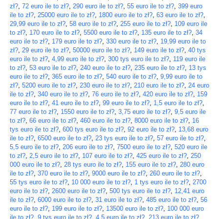
zł?
,
72 euro ile to zł?
,
290 euro ile to zł?
,
55 euro ile to zł?
,
399 euro
ile to zł?
,
25000 euro ile to zł?
,
1800 euro ile to zł?
,
63 euro ile to zł?
,
29,99 euro ile to zł?
,
58 euro ile to zł?
,
255 euro ile to zł?
,
109 euro ile
to zł?
,
170 euro ile to zł?
,
5500 euro ile to zł?
,
135 euro ile to zł?
,
34
euro ile to zł?
,
179 euro ile to zł?
,
330 euro ile to zł?
,
19,99 euro ile to
zł?
,
29 euro ile to zł?
,
50000 euro ile to zł?
,
149 euro ile to zł?
,
40 tys
euro ile to zł?
,
4,99 euro ile to zł?
,
300 tys euro ile to zł?
,
119 euro ile
to zł?
,
53 euro ile to zł?
,
240 euro ile to zł?
,
235 euro ile to zł?
,
13 tys
euro ile to zł?
,
365 euro ile to zł?
,
540 euro ile to zł?
,
9,99 euro ile to
zł?
,
5200 euro ile to zł?
,
230 euro ile to zł?
,
210 euro ile to zł?
,
24 euro
ile to zł?
,
340 euro ile to zł?
,
76 euro ile to zł?
,
420 euro ile to zł?
,
159
euro ile to zł?
,
41 euro ile to zł?
,
99 euro ile to zł?
,
1,5 euro ile to zł?
,
77 euro ile to zł?
,
1550 euro ile to zł?
,
3,75 euro ile to zł?
,
9,5 euro ile
to zł?
,
66 euro ile to zł?
,
460 euro ile to zł?
,
8000 euro ile to zł?
,
16
tys euro ile to zł?
,
600 tys euro ile to zł?
,
92 euro ile to zł?
,
13,68 euro
ile to zł?
,
6500 euro ile to zł?
,
23 tys euro ile to zł?
,
57 euro ile to zł?
,
5,5 euro ile to zł?
,
206 euro ile to zł?
,
7500 euro ile to zł?
,
520 euro ile
to zł?
,
2,5 euro ile to zł?
,
107 euro ile to zł?
,
425 euro ile to zł?
,
250
000 euro ile to zł?
,
28 tys euro ile to zł?
,
155 euro ile to zł?
,
280 euro
ile to zł?
,
370 euro ile to zł?
,
9000 euro ile to zł?
,
260 euro ile to zł?
,
55 tys euro ile to zł?
,
10 000 euro ile to zł?
,
1 tys euro ile to zł?
,
2700
euro ile to zł?
,
2600 euro ile to zł?
,
500 tys euro ile to zł?
,
12,41 euro
ile to zł?
,
6000 euro ile to zł?
,
31 euro ile to zł?
,
485 euro ile to zł?
,
56
euro ile to zł?
,
199 euro ile to zł?
,
13500 euro ile to zł?
,
100 000 euro
ile to zł?
,
9 tys euro ile to zł?
,
4,5 euro ile to zł?
,
213 euro ile to zł?
,