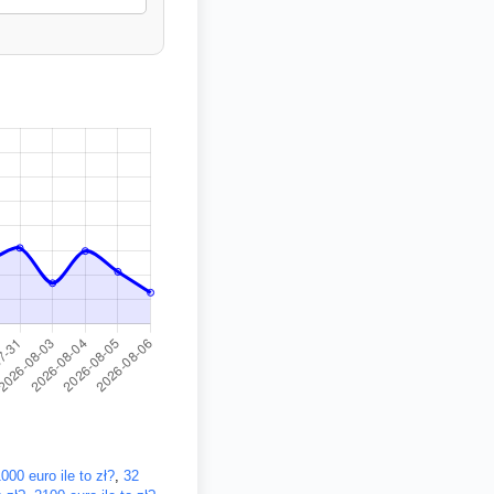
000 euro ile to zł?
,
32