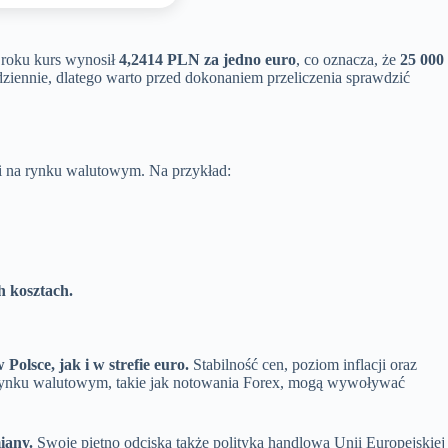
 roku kurs wynosił
4,2414 PLN za jedno euro
, co oznacza, że
25 000
ziennie, dlatego warto przed dokonaniem przeliczenia sprawdzić
ji na rynku walutowym. Na przykład:
h kosztach.
olsce, jak i w strefie euro.
Stabilność cen, poziom inflacji oraz
 rynku walutowym, takie jak notowania Forex, mogą wywoływać
iany.
Swoje piętno odciska także polityka handlowa Unii Europejskiej