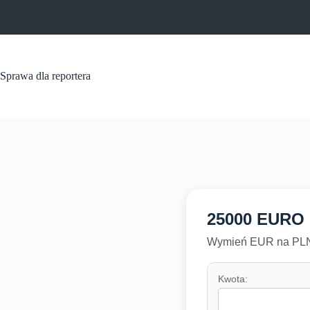
Przejdź
do
treści
Sprawa dla reportera
25000 EURO
Wymień EUR na PLN 
Kwota: