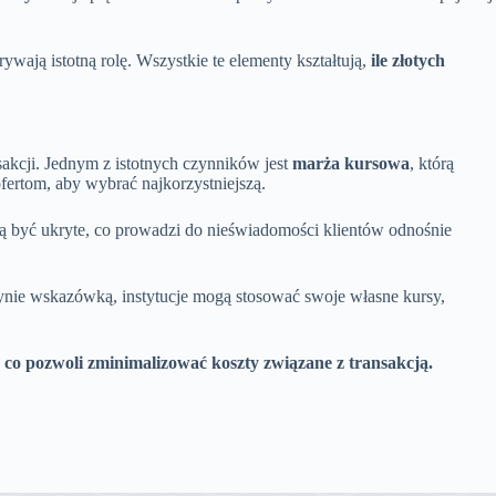
ają istotną rolę. Wszystkie te elementy kształtują,
ile złotych
akcji. Jednym z istotnych czynników jest
marża kursowa
, którą
fertom, aby wybrać najkorzystniejszą.
gą być ukryte, co prowadzi do nieświadomości klientów odnośnie
dynie wskazówką, instytucje mogą stosować swoje własne kursy,
 co pozwoli zminimalizować koszty związane z transakcją.