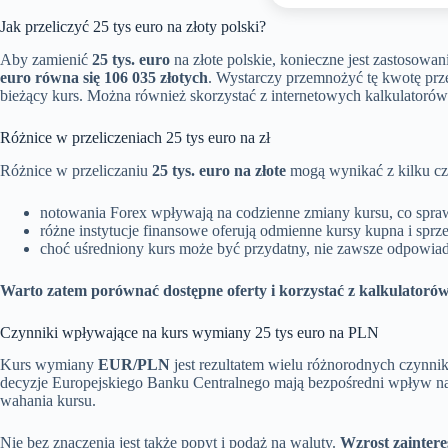
Jak przeliczyć 25 tys euro na złoty polski?
Aby zamienić
25 tys. euro
na złote polskie, konieczne jest zastosow
euro równa się 106 035 złotych
. Wystarczy przemnożyć tę kwotę prze
bieżący kurs. Można również skorzystać z internetowych kalkulatorów
Różnice w przeliczeniach 25 tys euro na zł
Różnice w przeliczaniu
25 tys. euro na złote
mogą wynikać z kilku czy
notowania Forex wpływają na codzienne zmiany kursu, co spraw
różne instytucje finansowe oferują odmienne kursy kupna i sprz
choć uśredniony kurs może być przydatny, nie zawsze odpowiada
Warto zatem porównać dostępne oferty i korzystać z kalkulatoró
Czynniki wpływające na kurs wymiany 25 tys euro na PLN
Kurs wymiany
EUR/PLN
jest rezultatem wielu różnorodnych czynn
decyzje Europejskiego Banku Centralnego mają bezpośredni wpływ n
wahania kursu.
Nie bez znaczenia jest także popyt i podaż na waluty.
Wzrost zainter