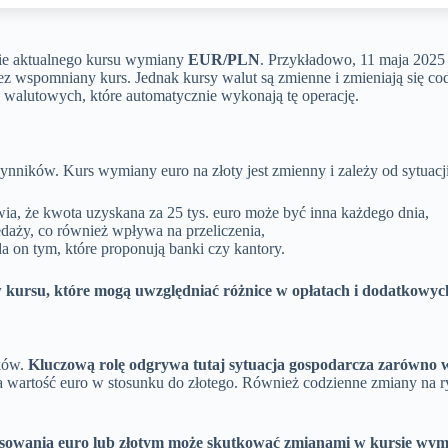
anie aktualnego kursu wymiany
EUR/PLN
. Przykładowo, 11 maja 2025
z wspomniany kurs. Jednak kursy walut są zmienne i zmieniają się cod
 walutowych, które automatycznie wykonają tę operację.
nników. Kurs wymiany euro na złoty jest zmienny i zależy od sytuac
ia, że kwota uzyskana za 25 tys. euro może być inna każdego dnia,
edaży, co również wpływa na przeliczenia,
 on tym, które proponują banki czy kantory.
w kursu, które mogą uwzględniać różnice w opłatach i dodatkowyc
ików.
Kluczową rolę odgrywa tutaj sytuacja gospodarcza zarówno w P
a wartość euro w stosunku do złotego. Również codzienne zmiany na
esowania euro lub złotym może skutkować zmianami w kursie wym