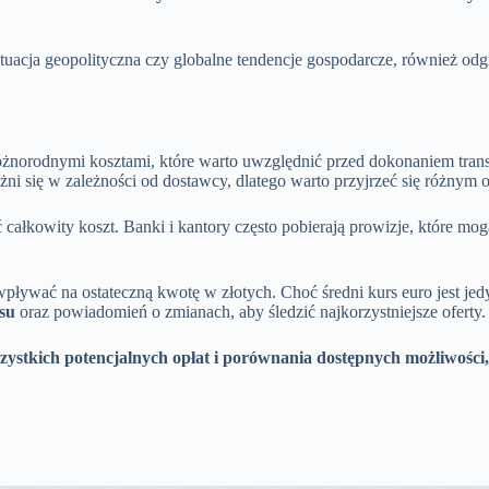
cja geopolityczna czy globalne tendencje gospodarcze, również odgryw
różnorodnymi kosztami, które warto uwzględnić przed dokonaniem trans
ni się w zależności od dostawcy, dlatego warto przyjrzeć się różnym o
ałkowity koszt. Banki i kantory często pobierają prowizje, które mo
pływać na ostateczną kwotę w złotych. Choć średni kurs euro jest je
su
oraz powiadomień o zmianach, aby śledzić najkorzystniejsze oferty.
ystkich potencjalnych opłat i porównania dostępnych możliwości,