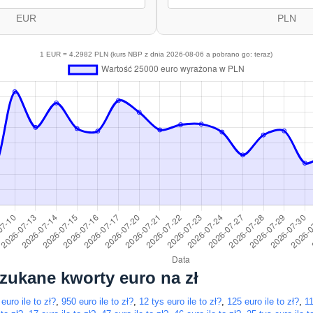
EUR
PLN
1 EUR = 4.2982 PLN (kurs NBP z dnia 2026-08-06 a pobrano go: teraz)
szukane kworty euro na zł
euro ile to zł?
,
950 euro ile to zł?
,
12 tys euro ile to zł?
,
125 euro ile to zł?
,
11