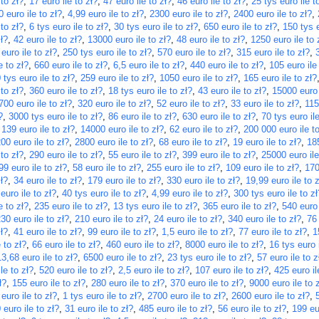
 to zł?
,
17 euro ile to zł?
,
47 euro ile to zł?
,
46 euro ile to zł?
,
25 tys euro ile t
 euro ile to zł?
,
4,99 euro ile to zł?
,
2300 euro ile to zł?
,
2400 euro ile to zł?
,
 to zł?
,
6 tys euro ile to zł?
,
30 tys euro ile to zł?
,
650 euro ile to zł?
,
150 tys e
ł?
,
42 euro ile to zł?
,
13000 euro ile to zł?
,
48 euro ile to zł?
,
1250 euro ile to 
 euro ile to zł?
,
250 tys euro ile to zł?
,
570 euro ile to zł?
,
315 euro ile to zł?
,
e to zł?
,
660 euro ile to zł?
,
6,5 euro ile to zł?
,
440 euro ile to zł?
,
105 euro ile
 tys euro ile to zł?
,
259 euro ile to zł?
,
1050 euro ile to zł?
,
165 euro ile to zł?
 to zł?
,
360 euro ile to zł?
,
18 tys euro ile to zł?
,
43 euro ile to zł?
,
15000 euro 
700 euro ile to zł?
,
320 euro ile to zł?
,
52 euro ile to zł?
,
33 euro ile to zł?
,
115
?
,
3000 tys euro ile to zł?
,
86 euro ile to zł?
,
630 euro ile to zł?
,
70 tys euro ile
,
139 euro ile to zł?
,
14000 euro ile to zł?
,
62 euro ile to zł?
,
200 000 euro ile to
00 euro ile to zł?
,
2800 euro ile to zł?
,
68 euro ile to zł?
,
19 euro ile to zł?
,
185
 to zł?
,
290 euro ile to zł?
,
55 euro ile to zł?
,
399 euro ile to zł?
,
25000 euro ile
99 euro ile to zł?
,
58 euro ile to zł?
,
255 euro ile to zł?
,
109 euro ile to zł?
,
170
ł?
,
34 euro ile to zł?
,
179 euro ile to zł?
,
330 euro ile to zł?
,
19,99 euro ile to z
euro ile to zł?
,
40 tys euro ile to zł?
,
4,99 euro ile to zł?
,
300 tys euro ile to zł
e to zł?
,
235 euro ile to zł?
,
13 tys euro ile to zł?
,
365 euro ile to zł?
,
540 euro 
30 euro ile to zł?
,
210 euro ile to zł?
,
24 euro ile to zł?
,
340 euro ile to zł?
,
76 
ł?
,
41 euro ile to zł?
,
99 euro ile to zł?
,
1,5 euro ile to zł?
,
77 euro ile to zł?
,
1
 to zł?
,
66 euro ile to zł?
,
460 euro ile to zł?
,
8000 euro ile to zł?
,
16 tys euro i
13,68 euro ile to zł?
,
6500 euro ile to zł?
,
23 tys euro ile to zł?
,
57 euro ile to z
le to zł?
,
520 euro ile to zł?
,
2,5 euro ile to zł?
,
107 euro ile to zł?
,
425 euro il
ł?
,
155 euro ile to zł?
,
280 euro ile to zł?
,
370 euro ile to zł?
,
9000 euro ile to 
euro ile to zł?
,
1 tys euro ile to zł?
,
2700 euro ile to zł?
,
2600 euro ile to zł?
,
 euro ile to zł?
,
31 euro ile to zł?
,
485 euro ile to zł?
,
56 euro ile to zł?
,
199 eur