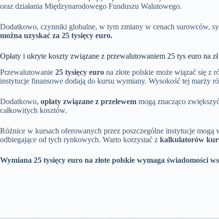
oraz działania Międzynarodowego Funduszu Walutowego.
Dodatkowo, czynniki globalne, w tym zmiany w cenach surowców, sytua
można uzyskać za 25 tysięcy euro.
Opłaty i ukryte koszty związane z przewalutowaniem 25 tys euro na zł
Przewalutowanie
25 tysięcy euro
na złote polskie może wiązać się z 
instytucje finansowe dodają do kursu wymiany. Wysokość tej marży róż
Dodatkowo,
opłaty związane z przelewem
mogą znacząco zwiększyć c
całkowitych kosztów.
Różnice w kursach oferowanych przez poszczególne instytucje mogą w
odbiegające od tych rynkowych. Warto korzystać z
kalkulatorów kur
Wymiana 25 tysięcy euro na złote polskie wymaga świadomości wsz