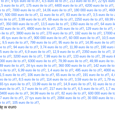
 to zł?
,
9 tys euro ile to zł?
,
4,5 euro ile to zł?
,
213 euro ile to zł?
,
22 tys euro 
,5 euro ile to zł?
,
175 euro ile to zł?
,
4400 euro ile to zł?
,
4200 euro ile to zł?
e to zł?
,
7000 euro ile to zł?
,
14,06 euro ile to zł?
,
180 000 euro ile to zł?
,
4600
ł?
,
500 000 euro ile to zł?
,
11 euro ile to zł?
,
83 euro ile to zł?
,
3,5 euro ile to 
o ile to zł?
,
3,99 euro ile to zł?
,
69 euro ile to zł?
,
2250 euro ile to zł?
,
69,99 e
zł?
,
350 000 euro ile to zł?
,
13,5 euro ile to zł?
,
1350 euro ile to zł?
,
64 euro il
02 euro ile to zł?
,
4800 euro ile to zł?
,
225 euro ile to zł?
,
129 euro ile to zł?
,
 ile to zł?
,
3800 euro ile to zł?
,
270 euro ile to zł?
,
192 euro ile to zł?
,
17000 eu
,
45 tys euro ile to zł?
,
900 000 euro ile to zł?
,
60 000 euro ile to zł?
,
10,5 euro
?
,
9,5 euro ile to zł?
,
799 euro ile to zł?
,
95 euro ile to zł?
,
14,95 euro ile to zł?
le to zł?
,
94 euro ile to zł?
,
3,74 euro ile to zł?
,
11,99 euro ile to zł?
,
190 euro i
5 euro ile to zł?
,
6,9 euro ile to zł?
,
12,9 euro ile to zł?
,
2350 euro ile to zł?
,
1
le to zł?
,
3200 euro ile to zł?
,
7,99 euro ile to zł?
,
133 euro ile to zł?
,
28 euro i
000 euro ile to zł?
,
6300 euro ile to zł?
,
79,99 euro ile to zł?
,
49,99 euro ile to 
49 euro ile to zł?
,
24 tys euro ile to zł?
,
360 000 euro ile to zł?
,
142 euro ile to
o ile to zł?
,
6,99 euro ile to zł?
,
1,4 euro ile to zł?
,
495 euro ile to zł?
,
4000 eur
1,5 euro ile to zł?
,
106 euro ile to zł?
,
65 euro ile to zł?
,
191 euro ile to zł?
,
4,
o ile to zł?
,
8,5 euro ile to zł?
,
114 euro ile to zł?
,
3,59 euro ile to zł?
,
1,79 eu
65 tys euro ile to zł?
,
13,99 euro ile to zł?
,
14,9 euro ile to zł?
,
61 euro ile to z
euro ile to zł?
,
3,7 euro ile to zł?
,
217 euro ile to zł?
,
6,5 euro ile to zł?
,
1,7 eu
3400 euro ile to zł?
,
34,99 euro ile to zł?
,
82 euro ile to zł?
,
600 000 euro ile t
7 euro ile to zł?
,
27 tys euro ile to zł?
,
2084 euro ile to zł?
,
30 000 euro ile to 
e to zł?
,
105 euro ile to zł?
,
tę w euro