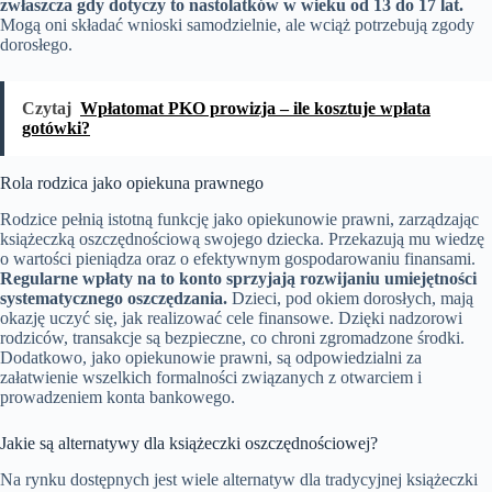
zwłaszcza gdy dotyczy to nastolatków w wieku od 13 do 17 lat.
Mogą oni składać wnioski samodzielnie, ale wciąż potrzebują zgody
dorosłego.
Czytaj
Wpłatomat PKO prowizja – ile kosztuje wpłata
gotówki?
Rola rodzica jako opiekuna prawnego
Rodzice pełnią istotną funkcję jako opiekunowie prawni, zarządzając
książeczką oszczędnościową swojego dziecka. Przekazują mu wiedzę
o wartości pieniądza oraz o efektywnym gospodarowaniu finansami.
Regularne wpłaty na to konto sprzyjają rozwijaniu umiejętności
systematycznego oszczędzania.
Dzieci, pod okiem dorosłych, mają
okazję uczyć się, jak realizować cele finansowe. Dzięki nadzorowi
rodziców, transakcje są bezpieczne, co chroni zgromadzone środki.
Dodatkowo, jako opiekunowie prawni, są odpowiedzialni za
załatwienie wszelkich formalności związanych z otwarciem i
prowadzeniem konta bankowego.
Jakie są alternatywy dla książeczki oszczędnościowej?
Na rynku dostępnych jest wiele alternatyw dla tradycyjnej książeczki