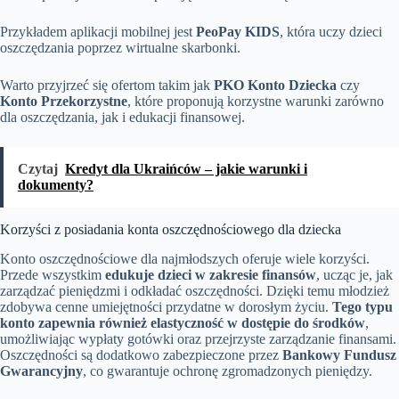
Przykładem aplikacji mobilnej jest
PeoPay KIDS
, która uczy dzieci
oszczędzania poprzez wirtualne skarbonki.
Warto przyjrzeć się ofertom takim jak
PKO Konto Dziecka
czy
Konto Przekorzystne
, które proponują korzystne warunki zarówno
dla oszczędzania, jak i edukacji finansowej.
Czytaj
Kredyt dla Ukraińców – jakie warunki i
dokumenty?
Korzyści z posiadania konta oszczędnościowego dla dziecka
Konto oszczędnościowe dla najmłodszych oferuje wiele korzyści.
Przede wszystkim
edukuje dzieci w zakresie finansów
, ucząc je, jak
zarządzać pieniędzmi i odkładać oszczędności. Dzięki temu młodzież
zdobywa cenne umiejętności przydatne w dorosłym życiu.
Tego typu
konto zapewnia również elastyczność w dostępie do środków
,
umożliwiając wypłaty gotówki oraz przejrzyste zarządzanie finansami.
Oszczędności są dodatkowo zabezpieczone przez
Bankowy Fundusz
Gwarancyjny
, co gwarantuje ochronę zgromadzonych pieniędzy.