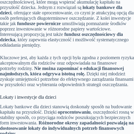
oszczędnościowej, które mogą wspierać akumulację kapitału na
przyszłość dziecka. Jednym z rozwiązań są
lokaty bankowe dla
dzieci
, oferujące stałe oprocentowanie, co czyni je atrakcyjną opcją dla
osób preferujących długoterminowe oszczędzanie. Z kolei inwestycje
takie jak
fundusze powiernicze
umożliwiają pomnażanie środków
poprzez inwestowanie w różnorodne papiery wartościowe.
Interesującą propozycją jest także
fundusz oszczędnościowy dla
dziecka
, który zapewnia elastyczność i możliwość systematycznego
odkładania pieniędzy.
Kluczowe jest, aby każda z tych opcji była zgodna z poziomem ryzyka
akceptowalnym dla rodziców oraz odpowiadała na finansowe
potrzeby rodziny.
Nie można zapominać o edukacji finansowej
najmłodszych, która odgrywa istotną rolę.
Dzięki niej młodzież
zyskuje umiejętności potrzebne do efektywnego zarządzania finansami
w przyszłości oraz wybierania odpowiednich strategii oszczędzania.
Lokaty i inwestycje dla dzieci
Lokaty bankowe dla dzieci stanowią doskonały sposób na budowanie
kapitału na przyszłość. Dzięki
oprocentowaniu
, oszczędności rosną w
stabilny sposób, co przyciąga rodziców poszukujących bezpiecznych
form inwestowania.
Różnorodne okresy zapadalności pozwalają na
dostosowanie lokaty do indywidualnych potrzeb finansowych
rodziny.