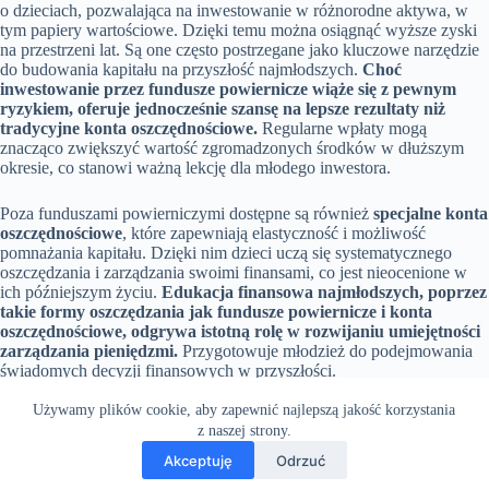
o dzieciach, pozwalająca na inwestowanie w różnorodne aktywa, w
tym papiery wartościowe. Dzięki temu można osiągnąć wyższe zyski
na przestrzeni lat. Są one często postrzegane jako kluczowe narzędzie
do budowania kapitału na przyszłość najmłodszych.
Choć
inwestowanie przez fundusze powiernicze wiąże się z pewnym
ryzykiem, oferuje jednocześnie szansę na lepsze rezultaty niż
tradycyjne konta oszczędnościowe.
Regularne wpłaty mogą
znacząco zwiększyć wartość zgromadzonych środków w dłuższym
okresie, co stanowi ważną lekcję dla młodego inwestora.
Poza funduszami powierniczymi dostępne są również
specjalne konta
oszczędnościowe
, które zapewniają elastyczność i możliwość
pomnażania kapitału. Dzięki nim dzieci uczą się systematycznego
oszczędzania i zarządzania swoimi finansami, co jest nieocenione w
ich późniejszym życiu.
Edukacja finansowa najmłodszych, poprzez
takie formy oszczędzania jak fundusze powiernicze i konta
oszczędnościowe, odgrywa istotną rolę w rozwijaniu umiejętności
zarządzania pieniędzmi.
Przygotowuje młodzież do podejmowania
świadomych decyzji finansowych w przyszłości.
Używamy plików cookie, aby zapewnić najlepszą jakość korzystania
z naszej strony.
Akceptuję
Odrzuć
Wszelkie prawa
Terms & Services
|
Privacy