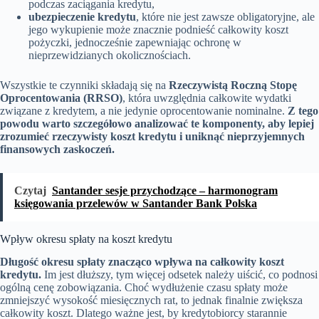
podczas zaciągania kredytu,
ubezpieczenie kredytu
, które nie jest zawsze obligatoryjne, ale
jego wykupienie może znacznie podnieść całkowity koszt
pożyczki, jednocześnie zapewniając ochronę w
nieprzewidzianych okolicznościach.
Wszystkie te czynniki składają się na
Rzeczywistą Roczną Stopę
Oprocentowania (RRSO)
, która uwzględnia całkowite wydatki
związane z kredytem, a nie jedynie oprocentowanie nominalne.
Z tego
powodu warto szczegółowo analizować te komponenty, aby lepiej
zrozumieć rzeczywisty koszt kredytu i uniknąć nieprzyjemnych
finansowych zaskoczeń.
Czytaj
Santander sesje przychodzące – harmonogram
księgowania przelewów w Santander Bank Polska
Wpływ okresu spłaty na koszt kredytu
Długość okresu spłaty znacząco wpływa na całkowity koszt
kredytu.
Im jest dłuższy, tym więcej odsetek należy uiścić, co podnosi
ogólną cenę zobowiązania. Choć wydłużenie czasu spłaty może
zmniejszyć wysokość miesięcznych rat, to jednak finalnie zwiększa
całkowity koszt. Dlatego ważne jest, by kredytobiorcy starannie