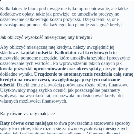
Kalkulatory te biorą pod uwagę nie tylko oprocentowanie, ale także
dodatkowe opłaty, takie jak prowizje, co umożliwia precyzyjne
oszacowanie całkowitego kosztu pożyczki. Dzięki temu są one
niezastąpioną pomocą dla każdego, kto planuje zaciągnąć kredyt.
Jak obliczyć wysokość miesięcznej raty kredytu?
Aby obliczyć miesięczną ratę kredytu, należy uwzględnić jej
składowe:
kapitał
i
odsetki
.
Kalkulator rat kredytowych
to
niezwykle pomocne narzędzie, które umożliwia szybkie i precyzyjne
oszacowanie tych wartości. Po wprowadzeniu takich danych jak
kwota pożyczki
,
oprocentowanie
oraz
okres spłaty
, otrzymujemy
dokładne wyniki.
Urządzenie to automatycznie rozdziela całą sumę
kredytu na równe części, uwzględniając przy tym naliczone
odsetki.
Dzięki temu z łatwością porównasz różne oferty finansowe.
Użytkownicy mogą szybko ocenić, jak poszczególne parametry
wpływają na wysokość rat, co pozwala im dostosować kredyt do
własnych możliwości finansowych.
Raty równe vs. raty malejące
Raty równe oraz malejące
to dwa powszechnie stosowane sposoby
spłaty kredytów, które różnią się zarówno wysokością miesięcznych
wpłat, jak i całkowitymi kosztami zadłużenia. W przypadku
rat