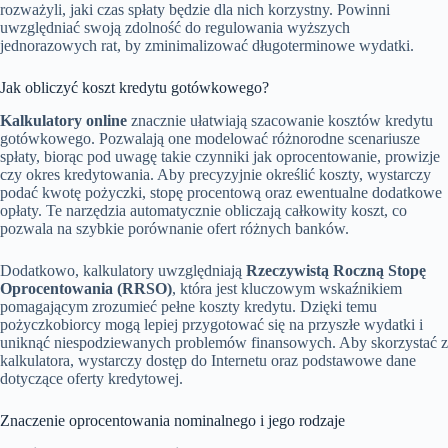
rozważyli, jaki czas spłaty będzie dla nich korzystny. Powinni
uwzględniać swoją zdolność do regulowania wyższych
jednorazowych rat, by zminimalizować długoterminowe wydatki.
Jak obliczyć koszt kredytu gotówkowego?
Kalkulatory online
znacznie ułatwiają szacowanie kosztów kredytu
gotówkowego. Pozwalają one modelować różnorodne scenariusze
spłaty, biorąc pod uwagę takie czynniki jak oprocentowanie, prowizje
czy okres kredytowania. Aby precyzyjnie określić koszty, wystarczy
podać kwotę pożyczki, stopę procentową oraz ewentualne dodatkowe
opłaty. Te narzędzia automatycznie obliczają całkowity koszt, co
pozwala na szybkie porównanie ofert różnych banków.
Dodatkowo, kalkulatory uwzględniają
Rzeczywistą Roczną Stopę
Oprocentowania (RRSO)
, która jest kluczowym wskaźnikiem
pomagającym zrozumieć pełne koszty kredytu. Dzięki temu
pożyczkobiorcy mogą lepiej przygotować się na przyszłe wydatki i
uniknąć niespodziewanych problemów finansowych. Aby skorzystać z
kalkulatora, wystarczy dostęp do Internetu oraz podstawowe dane
dotyczące oferty kredytowej.
Znaczenie oprocentowania nominalnego i jego rodzaje