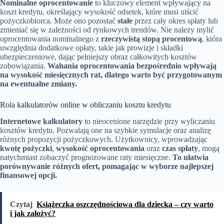
Nominalne oprocentowanie
to kluczowy element wpływający na
koszt kredytu, określający wysokość odsetek, które musi uiścić
pożyczkobiorca. Może ono pozostać
stałe
przez cały okres spłaty lub
zmieniać się w zależności od rynkowych trendów. Nie należy mylić
oprocentowania nominalnego z
rzeczywistą stopą procentową
, która
uwzględnia dodatkowe opłaty, takie jak prowizje i składki
ubezpieczeniowe, dając pełniejszy obraz całkowitych kosztów
zobowiązania.
Wahania oprocentowania bezpośrednio wpływają
na wysokość miesięcznych rat, dlatego warto być przygotowanym
na ewentualne zmiany.
Rola kalkulatorów online w obliczaniu kosztu kredytu
Internetowe kalkulatory
to nieocenione narzędzie przy wyliczaniu
kosztów kredytu. Pozwalają one na szybkie symulacje oraz analizę
różnych propozycji pożyczkowych. Użytkownicy, wprowadzając
kwotę pożyczki
,
wysokość oprocentowania
oraz
czas spłaty
, mogą
natychmiast zobaczyć prognozowane raty miesięczne.
To ułatwia
porównywanie różnych ofert, pomagając w wyborze najlepszej
finansowej opcji.
Czytaj
Książeczka oszczędnościowa dla dziecka – czy warto
i jak założyć?