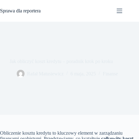
Przejdź
do
Sprawa dla reportera
treści
Jak obliczyć koszt kredytu – poradnik krok po kroku
Rafał Matusiewicz
6 maja, 2025
Finanse
Obliczenie kosztu kredytu to kluczowy element w zarządzaniu
finansami osobistymi. Przedstawiamy, co kształtuje
całkowity koszt