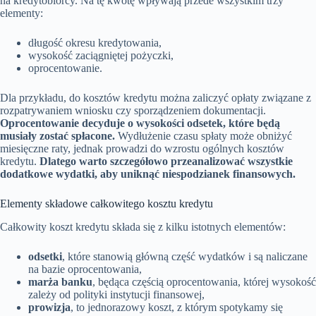
na kredytobiorcy. Na tę kwotę wpływają przede wszystkim trzy
elementy:
długość okresu kredytowania,
wysokość zaciągniętej pożyczki,
oprocentowanie.
Dla przykładu, do kosztów kredytu można zaliczyć opłaty związane z
rozpatrywaniem wniosku czy sporządzeniem dokumentacji.
Oprocentowanie decyduje o wysokości odsetek, które będą
musiały zostać spłacone.
Wydłużenie czasu spłaty może obniżyć
miesięczne raty, jednak prowadzi do wzrostu ogólnych kosztów
kredytu.
Dlatego warto szczegółowo przeanalizować wszystkie
dodatkowe wydatki, aby uniknąć niespodzianek finansowych.
Elementy składowe całkowitego kosztu kredytu
Całkowity koszt kredytu składa się z kilku istotnych elementów:
odsetki
, które stanowią główną część wydatków i są naliczane
na bazie oprocentowania,
marża banku
, będąca częścią oprocentowania, której wysokość
zależy od polityki instytucji finansowej,
prowizja
, to jednorazowy koszt, z którym spotykamy się