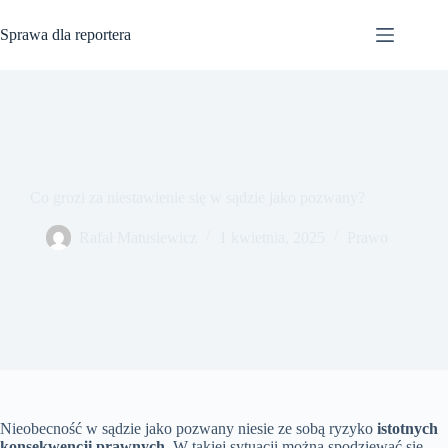
Przejdź
do
Sprawa dla reportera
treści
Co grozi za niestawienie się w sądzie jako pozwany?
Rafał Matusiewicz
1 kwietnia, 2025
Prawo
Nieobecność w sądzie jako pozwany niesie ze sobą ryzyko
istotnych
konsekwencji prawnych
. W takiej sytuacji można spodziewać się