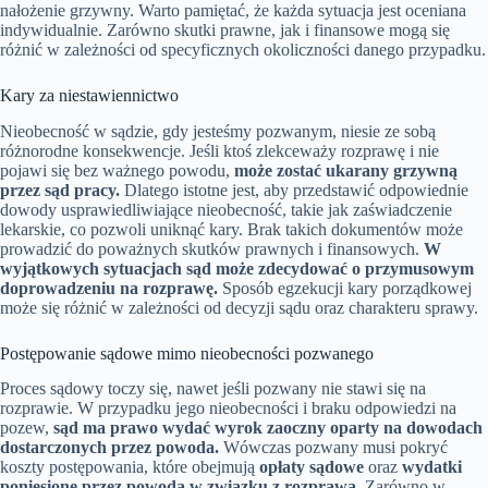
nałożenie grzywny. Warto pamiętać, że każda sytuacja jest oceniana
indywidualnie. Zarówno skutki prawne, jak i finansowe mogą się
różnić w zależności od specyficznych okoliczności danego przypadku.
Kary za niestawiennictwo
Nieobecność w sądzie, gdy jesteśmy pozwanym, niesie ze sobą
różnorodne konsekwencje. Jeśli ktoś zlekceważy rozprawę i nie
pojawi się bez ważnego powodu,
może zostać ukarany grzywną
przez sąd pracy.
Dlatego istotne jest, aby przedstawić odpowiednie
dowody usprawiedliwiające nieobecność, takie jak zaświadczenie
lekarskie, co pozwoli uniknąć kary. Brak takich dokumentów może
prowadzić do poważnych skutków prawnych i finansowych.
W
wyjątkowych sytuacjach sąd może zdecydować o przymusowym
doprowadzeniu na rozprawę.
Sposób egzekucji kary porządkowej
może się różnić w zależności od decyzji sądu oraz charakteru sprawy.
Postępowanie sądowe mimo nieobecności pozwanego
Proces sądowy toczy się, nawet jeśli pozwany nie stawi się na
rozprawie. W przypadku jego nieobecności i braku odpowiedzi na
pozew,
sąd ma prawo wydać wyrok zaoczny oparty na dowodach
dostarczonych przez powoda.
Wówczas pozwany musi pokryć
koszty postępowania, które obejmują
opłaty sądowe
oraz
wydatki
poniesione przez powoda w związku z rozprawą.
Zarówno w