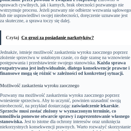
sprawach cywilnych, jak i karnych, brak obecności pozwanego nie
wstrzymuje procesu. Jeżeli pozwany nie odbierze wezwania sądowego
lub nie usprawiedliwi swojej nieobecności, doręczenie uznawane jest
za skuteczne, a sprawa toczy się dalej.
Czytaj
Co grozi za posiadanie narkotyków?
Jednakże, istnieje możliwość zaskarżenia wyroku zaocznego poprzez
złożenie sprzeciwu w ustalonym czasie, co daje szansę na wznowienie
postępowania i przedstawienie swojego stanowiska.
Każda sprawa
rozpatrywana jest indywidualnie, dlatego konsekwencje prawne i
finansowe mogą się różnić w zależności od konkretnej sytuacji.
Możliwość zaskarżenia wyroku zaocznego
Pozwany ma możliwość zaskarżenia wyroku zaocznego poprzez
wniesienie sprzeciwu. Aby to uczynić, powinien uzasadnić swoją
nieobecność, na przykład dostarczając
zaświadczenie lekarskie
.
Sprzeciw musi zostać złożony w wyznaczonym terminie, co
umożliwia ponowne otwarcie sprawy i zaprezentowanie własnego
stanowiska.
Jest to istotne dla ochrony interesów oraz uniknięcia
niekorzystnych konsekwencji prawnych. Warto rozważyć skorzystanie