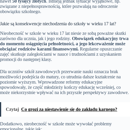
nawet
50 tysięcy złotych
. Istnieją jednak sytuacje wyjątkowe, np.
związane z niepełnosprawnością, które pozwalają na odroczenie
obowiązku szkolnego.
Jakie są konsekwencje niechodzenia do szkoły w wieku 17 lat?
Nieobecność w szkole w wieku 17 lat niesie ze sobą poważne skutki
zarówno dla ucznia, jak i jego rodziny.
Obowiązek edukacyjny trwa
do momentu osiągnięcia pełnoletności, a jego lekceważenie może
obciążać rodziców karami finansowymi.
Regularne opuszczanie
zajęć skutkuje zaległościami w nauce i trudnościami z uzyskaniem
promocji do następnej klasy.
Dla uczniów szkół zawodowych przerwanie nauki oznacza brak
możliwości podejścia do matury, co utrudnia dalsze kształcenie na
poziomie wyższym. Wprowadzone reformy edukacyjne
spowodowały, że część młodzieży kończy edukację wcześniej, co
może niekorzystnie wpływać na ich przyszłe perspektywy zawodowe.
Czytaj
Co grozi za niestawienie się do zakładu karnego?
Dodatkowo, nieobecność w szkole może wywołać problemy
emocjonalne, takie jak: