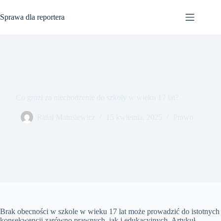
Przejdź
do
Sprawa dla reportera
treści
Co grozi za niechodzenie do szkoły w wieku 17 lat?
Rafał Matusiewicz
15 kwietnia, 2025
Prawo
Brak obecności w szkole w wieku 17 lat może prowadzić do istotnych
konsekwencji zarówno prawnych, jak i edukacyjnych. Artykuł