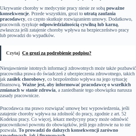
Ukrywanie choroby w medycynie pracy niesie ze sobą
poważne
konsekwencje
. Przede wszystkim, grozi to
utratą zaufania
pracodawcy
, co często skutkuje rozwiązaniem umowy. Dodatkowo,
pracownik ryzykuje
odpowiedzialnością cywilną lub karną
,
zwłaszcza jeśli zatajenie choroby wpływa na bezpieczeństwo pracy
lub prowadzi do wypadków.
Czytaj
Co grozi za podrobienie podpisu?
Nieujawnienie istotnych informacji zdrowotnych może także pozbawić
pracownika prawa do świadczeń z ubezpieczenia zdrowotnego, takich
jak
zasiłek chorobowy
, co bezpośrednio wpływa na jego sytuację
finansową.
Ważne jest, aby informować pracodawcę o wszelkich
zmianach w stanie zdrowia
, a zaniedbanie tego obowiązku narusza
zasady pracownicze.
Pracodawca ma prawo rozwiązać umowę bez wypowiedzenia, jeśli
zatajenie choroby wpływa na zdolność do pracy, zgodnie z art. 52
Kodeksu pracy. Co więcej, lekarz medycyny pracy może odmówić
pracownikowi powrotu do obowiązków, jeśli jego zdrowie na to nie
pozwala.
To prowadzi do dalszych konsekwencji zarówno
zawodowych, jak i finansowych.