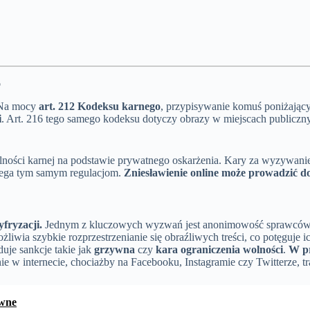
o
 Na mocy
art. 212 Kodeksu karnego
, przypisywanie komuś poniżający
i
. Art. 216 tego samego kodeksu dotyczy obrazy w miejscach publicz
ości karnej na podstawie prywatnego oskarżenia. Kary za wyzywanie 
lega tym samym regulacjom.
Zniesławienie online może prowadzić d
fryzacji.
Jednym z kluczowych wyzwań jest anonimowość sprawców. 
możliwia szybkie rozprzestrzenianie się obraźliwych treści, co potęgu
je sankcje takie jak
grzywna
czy
kara ograniczenia wolności
.
W pr
e w internecie, chociażby na Facebooku, Instagramie czy Twitterze, t
awne