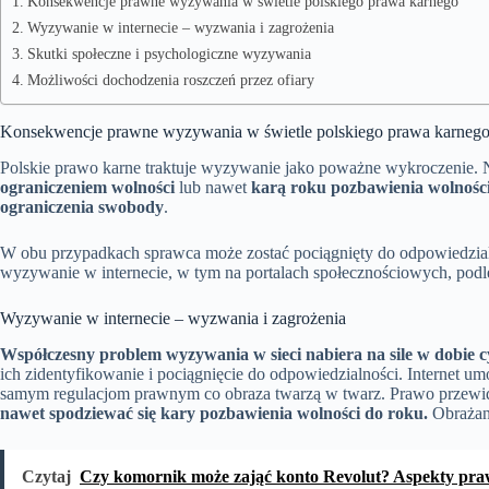
Konsekwencje prawne wyzywania w świetle polskiego prawa karnego
Wyzywanie w internecie – wyzwania i zagrożenia
Skutki społeczne i psychologiczne wyzywania
Możliwości dochodzenia roszczeń przez ofiary
Konsekwencje prawne wyzywania w świetle polskiego prawa karneg
Polskie prawo karne traktuje wyzywanie jako poważne wykroczenie.
ograniczeniem wolności
lub nawet
karą roku pozbawienia wolnośc
ograniczenia swobody
.
W obu przypadkach sprawca może zostać pociągnięty do odpowiedzialn
wyzywanie w internecie, w tym na portalach społecznościowych, pod
Wyzywanie w internecie – wyzwania i zagrożenia
Współczesny problem wyzywania w sieci nabiera na sile w dobie cy
ich zidentyfikowanie i pociągnięcie do odpowiedzialności. Internet u
samym regulacjom prawnym co obraza twarzą w twarz. Prawo przewidu
nawet spodziewać się kary pozbawienia wolności do roku.
Obrażani
Czytaj
Czy komornik może zająć konto Revolut? Aspekty pr