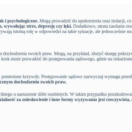
k i psychologiczne.
Mogą prowadzić do upokorzenia oraz izolacji, co
ywołując stres, depresję czy lęki.
Dodatkowo, utrata zaufania ora
rywają istotną rolę w odpowiedzi na takie sytuacje, ale jednocześnie
do dochodzenia swoich praw. Mogą, na przykład, złożyć skargę pokrzy
aki krok może prowadzić do postępowania sądowego, gdzie na oskarżo
y za poniesione krzywdy. Postępowanie sądowe zazwyczaj wymaga prz
ecznym dochodzeniu swoich praw.
wilnego o naruszenie dóbr osobistych. W takim przypadku poszkodowan
alność za zniesławienie i inne formy wyzywania jest rzeczywista,