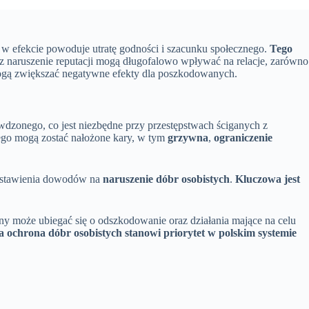
 w efekcie powoduje utratę godności i szacunku społecznego.
Tego
z naruszenie reputacji mogą długofalowo wpływać na relacje, zarówno
 mogą zwiększać negatywne efekty dla poszkodowanych.
wdzonego, co jest niezbędne przy przestępstwach ściganych z
nego mogą zostać nałożone kary, w tym
grzywna
,
ograniczenie
edstawienia dowodów na
naruszenie dóbr osobistych
.
Kluczowa jest
y może ubiegać się o odszkodowanie oraz działania mające na celu
 a ochrona dóbr osobistych stanowi priorytet w polskim systemie