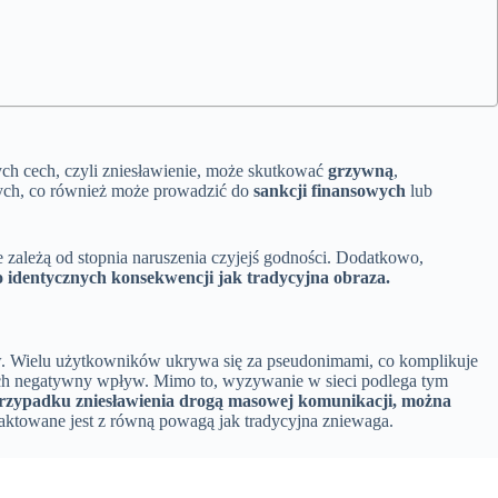
ch cech, czyli zniesławienie, może skutkować
grzywną
,
nych, co również może prowadzić do
sankcji finansowych
lub
zależą od stopnia naruszenia czyjejś godności. Dodatkowo,
o identycznych konsekwencji jak tradycyjna obraza.
Wielu użytkowników ukrywa się za pseudonimami, co komplikuje
je ich negatywny wpływ. Mimo to, wyzywanie w sieci podlega tym
zypadku zniesławienia drogą masowej komunikacji, można
raktowane jest z równą powagą jak tradycyjna zniewaga.