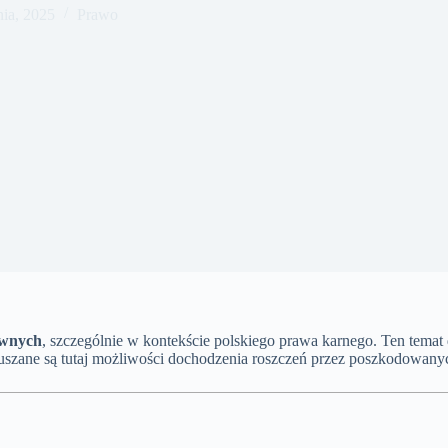
nia, 2025
Prawo
awnych
, szczególnie w kontekście polskiego prawa karnego. Ten tem
uszane są tutaj możliwości dochodzenia roszczeń przez poszkodowanyc