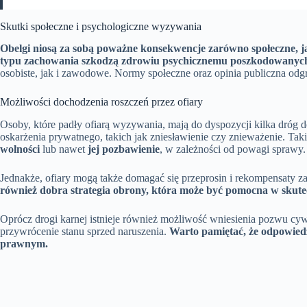
Skutki społeczne i psychologiczne wyzywania
Obelgi niosą za sobą poważne konsekwencje zarówno społeczne, ja
typu zachowania szkodzą zdrowiu psychicznemu poszkodowanych, w
osobiste, jak i zawodowe. Normy społeczne oraz opinia publiczna odg
Możliwości dochodzenia roszczeń przez ofiary
Osoby, które padły ofiarą wyzywania, mają do dyspozycji kilka dróg 
oskarżenia prywatnego, takich jak zniesławienie czy znieważenie. T
wolności
lub nawet
jej pozbawienie
, w zależności od powagi sprawy.
Jednakże, ofiary mogą także domagać się przeprosin i rekompensat
również dobra strategia obrony, która może być pomocna w skut
Oprócz drogi karnej istnieje również możliwość wniesienia pozwu cy
przywrócenie stanu sprzed naruszenia.
Warto pamiętać, że odpowiedzi
prawnym.