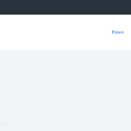
Prawo
goś?