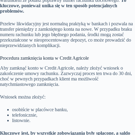
warunkiem że podasz poprawny numer rachunku docelowego.
To
kluczowe, ponieważ unika się w ten sposób potencjalnych
problemów.
Przelew likwidacyjny jest normalną praktyką w bankach i pozwala na
transfer pieniędzy z zamkniętego konta na nowe. W przypadku braku
numeru rachunku lub jego błędnego podania, środki mogą zostać
przekształcone w nieoprocentowany depozyt, co może prowadzić do
nieprzewidzianych komplikacji.
Procedura zamknięcia konta w Credit Agricole
Aby zamknąć konto w Credit Agricole, należy złożyć wniosek o
zakończenie umowy rachunku. Zazwyczaj proces ten trwa do 30 dni,
choć w pewnych przypadkach klient ma możliwość
natychmiastowego zamknięcia.
Wniosek można złożyć:
osobiście w placówce banku,
telefonicznie,
listownie.
Kluczowe jest, by wszystkie zobowiązania były spłacone, a saldo