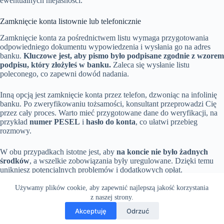
ewentualnych niejasności.
Zamknięcie konta listownie lub telefonicznie
Zamknięcie konta za pośrednictwem listu wymaga przygotowania
odpowiedniego dokumentu wypowiedzenia i wysłania go na adres
banku.
Kluczowe jest, aby pismo było podpisane zgodnie z wzorem
podpisu, który złożyłeś w banku.
Zaleca się wysłanie listu
poleconego, co zapewni dowód nadania.
Inną opcją jest zamknięcie konta przez telefon, dzwoniąc na infolinię
banku. Po zweryfikowaniu tożsamości, konsultant przeprowadzi Cię
przez cały proces. Warto mieć przygotowane dane do weryfikacji, na
przykład
numer PESEL
i
hasło do konta
, co ułatwi przebieg
rozmowy.
W obu przypadkach istotne jest, aby
na koncie nie było żadnych
środków
, a wszelkie zobowiązania były uregulowane. Dzięki temu
unikniesz potencjalnych problemów i dodatkowych opłat.
Używamy plików cookie, aby zapewnić najlepszą jakość korzystania
z naszej strony.
Akceptuję
Odrzuć
Wszelkie prawa
Terms & Services
|
Privacy