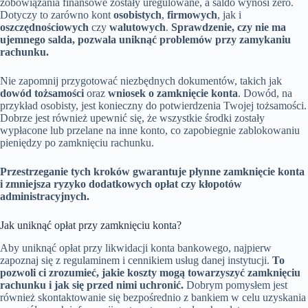
zobowiązania finansowe zostały uregulowane, a saldo wynosi zero.
Dotyczy to zarówno kont
osobistych
,
firmowych
, jak i
oszczędnościowych
czy
walutowych
.
Sprawdzenie, czy nie ma
ujemnego salda, pozwala uniknąć problemów przy zamykaniu
rachunku.
Nie zapomnij przygotować niezbędnych dokumentów, takich jak
dowód tożsamości
oraz
wniosek o zamknięcie konta
. Dowód, na
przykład osobisty, jest konieczny do potwierdzenia Twojej tożsamości.
Dobrze jest również upewnić się, że wszystkie środki zostały
wypłacone lub przelane na inne konto, co zapobiegnie zablokowaniu
pieniędzy po zamknięciu rachunku.
Przestrzeganie tych kroków gwarantuje płynne zamknięcie konta
i zmniejsza ryzyko dodatkowych opłat czy kłopotów
administracyjnych.
Jak uniknąć opłat przy zamknięciu konta?
Aby uniknąć opłat przy likwidacji konta bankowego, najpierw
zapoznaj się z regulaminem i cennikiem usług danej instytucji.
To
pozwoli ci zrozumieć, jakie koszty mogą towarzyszyć zamknięciu
rachunku i jak się przed nimi uchronić.
Dobrym pomysłem jest
również skontaktowanie się bezpośrednio z bankiem w celu uzyskania